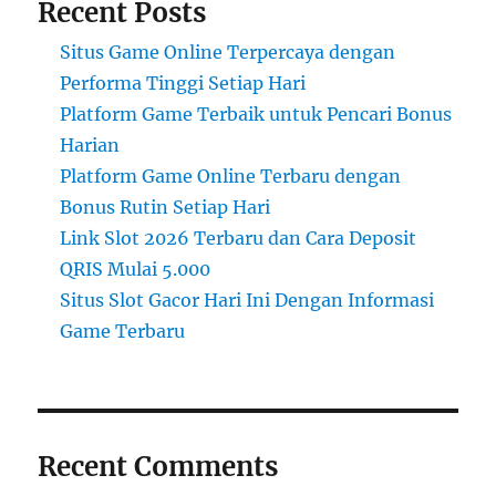
Recent Posts
Situs Game Online Terpercaya dengan
Performa Tinggi Setiap Hari
Platform Game Terbaik untuk Pencari Bonus
Harian
Platform Game Online Terbaru dengan
Bonus Rutin Setiap Hari
Link Slot 2026 Terbaru dan Cara Deposit
QRIS Mulai 5.000
Situs Slot Gacor Hari Ini Dengan Informasi
Game Terbaru
Recent Comments