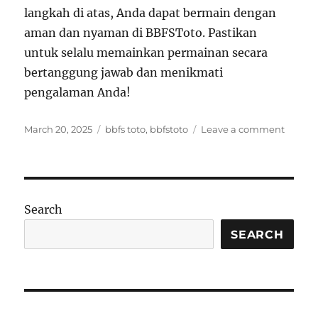
langkah di atas, Anda dapat bermain dengan
aman dan nyaman di BBFSToto. Pastikan
untuk selalu memainkan permainan secara
bertanggung jawab dan menikmati
pengalaman Anda!
Posted
Tags
on
March 20, 2025
bbfs toto
,
bbfstoto
Leave a comment
on
Berma
Aman
dan
Nyama
di
Search
BBFSTo
Apa
SEARCH
yang
Perlu
Diketa