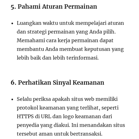
5.
Pahami Aturan Permainan
Luangkan waktu untuk mempelajari aturan
dan strategi permainan yang Anda pilih.
Memahami cara kerja permainan dapat
membantu Anda membuat keputusan yang
lebih baik dan lebih terinformasi.
6.
Perhatikan Sinyal Keamanan
Selalu periksa apakah situs web memiliki
protokol keamanan yang terlihat, seperti
HTTPS di URL dan logo keamanan dari
penyedia yang diakui. Ini menandakan situs
tersebut aman untuk bertransaksi.