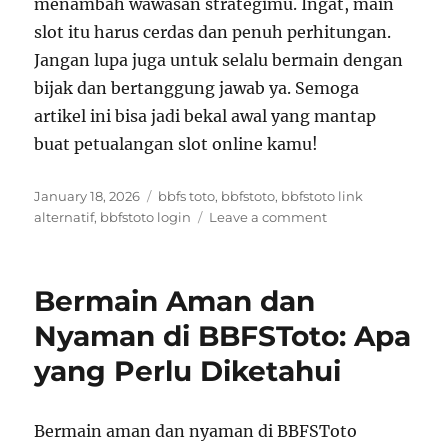
menambah wawasan strategimu. Ingat, main
slot itu harus cerdas dan penuh perhitungan.
Jangan lupa juga untuk selalu bermain dengan
bijak dan bertanggung jawab ya. Semoga
artikel ini bisa jadi bekal awal yang mantap
buat petualangan slot online kamu!
Posted
Tags
January 18, 2026
bbfs toto
,
bbfstoto
,
bbfstoto link
on
on
alternatif
,
bbfstoto login
Leave a comment
Cara
Cek
Legalitas
Bermain Aman dan
Situs
Slot
Nyaman di BBFSToto: Apa
Toto
yang Perlu Diketahui
4D
Pilihanmu
Bermain aman dan nyaman di BBFSToto