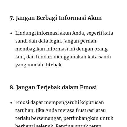
7.
Jangan Berbagi Informasi Akun
Lindungi informasi akun Anda, seperti kata
sandi dan data login. Jangan pernah
membagikan informasi ini dengan orang
lain, dan hindari menggunakan kata sandi
yang mudah ditebak.
8.
Jangan Terjebak dalam Emosi
Emosi dapat mempengaruhi keputusan
taruhan. Jika Anda merasa frustrasi atau
terlalu bersemangat, pertimbangkan untuk
berhenti sejenak. Penting untuk tetap