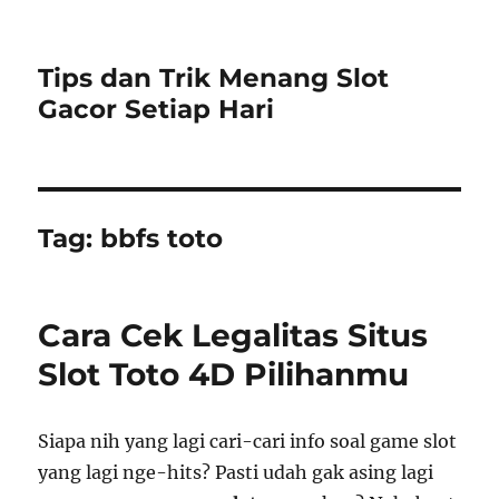
Tips dan Trik Menang Slot
Gacor Setiap Hari
Tag:
bbfs toto
Cara Cek Legalitas Situs
Slot Toto 4D Pilihanmu
Siapa nih yang lagi cari-cari info soal game slot
yang lagi nge-hits? Pasti udah gak asing lagi