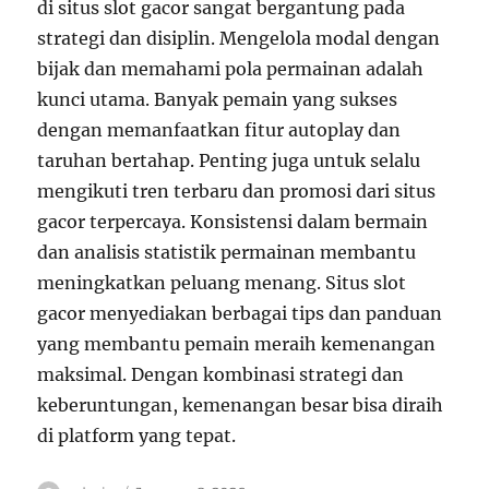
di situs slot gacor sangat bergantung pada
strategi dan disiplin. Mengelola modal dengan
bijak dan memahami pola permainan adalah
kunci utama. Banyak pemain yang sukses
dengan memanfaatkan fitur autoplay dan
taruhan bertahap. Penting juga untuk selalu
mengikuti tren terbaru dan promosi dari situs
gacor terpercaya. Konsistensi dalam bermain
dan analisis statistik permainan membantu
meningkatkan peluang menang. Situs slot
gacor menyediakan berbagai tips dan panduan
yang membantu pemain meraih kemenangan
maksimal. Dengan kombinasi strategi dan
keberuntungan, kemenangan besar bisa diraih
di platform yang tepat.