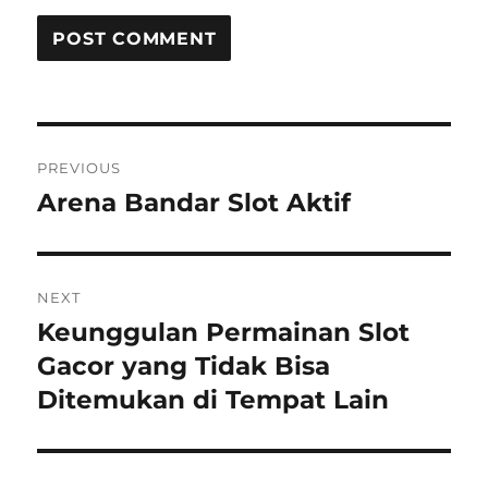
Post
PREVIOUS
navigation
Arena Bandar Slot Aktif
Previous
post:
NEXT
Keunggulan Permainan Slot
Next
post:
Gacor yang Tidak Bisa
Ditemukan di Tempat Lain