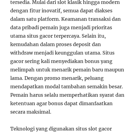
tersedia. Mulai dari slot klasik hingga modern
dengan fitur inovatif, semua dapat diakses
dalam satu platform. Keamanan transaksi dan
data pribadi pemain juga menjadi prioritas
utama situs gacor terpercaya. Selain itu,
kemudahan dalam proses deposit dan
withdraw menjadi keunggulan utama. Situs
gacor sering kali menyediakan bonus yang
melimpah untuk menarik pemain baru maupun
lama. Dengan promo menarik, peluang
mendapatkan modal tambahan semakin besar.
Pemain harus selalu memperhatikan syarat dan
ketentuan agar bonus dapat dimanfaatkan
secara maksimal.
Teknologi yang digunakan situs slot gacor