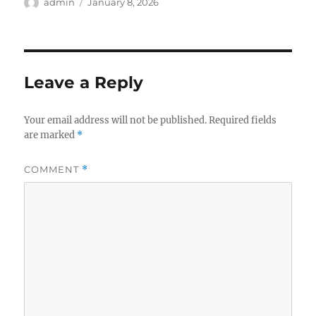
Author
Posted
admin
January 8, 2026
on
Leave a Reply
Your email address will not be published.
Required fields
are marked
*
COMMENT
*