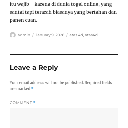
itu wajib—karena di dunia togel online, yang
santai tapi terarah biasanya yang bertahan dan
panen cuan.
Author
Posted
Tags
admin
January 9, 2026
atas 4d
,
atas4d
on
Leave a Reply
Your email address will not be published.
Required fields
are marked
*
COMMENT
*