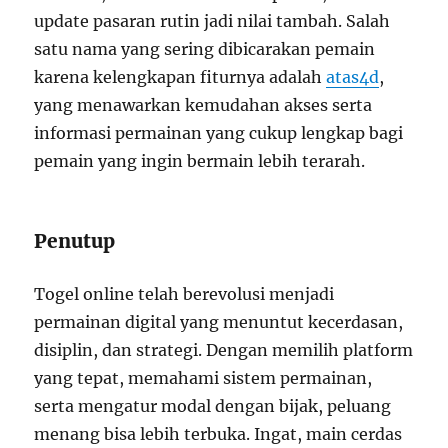
update pasaran rutin jadi nilai tambah. Salah
satu nama yang sering dibicarakan pemain
karena kelengkapan fiturnya adalah
atas4d
,
yang menawarkan kemudahan akses serta
informasi permainan yang cukup lengkap bagi
pemain yang ingin bermain lebih terarah.
Penutup
Togel online telah berevolusi menjadi
permainan digital yang menuntut kecerdasan,
disiplin, dan strategi. Dengan memilih platform
yang tepat, memahami sistem permainan,
serta mengatur modal dengan bijak, peluang
menang bisa lebih terbuka. Ingat, main cerdas