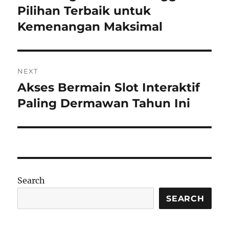
post:
Pilihan Terbaik untuk
Kemenangan Maksimal
NEXT
Akses Bermain Slot Interaktif
Next
post:
Paling Dermawan Tahun Ini
Search
SEARCH