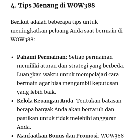
4. Tips Menang di WOW388
Berikut adalah beberapa tips untuk
meningkatkan peluang Anda saat bermain di
WOW388:
Pahami Permainan
: Setiap permainan
memiliki aturan dan strategi yang berbeda.
Luangkan waktu untuk mempelajari cara
bermain agar bisa mengambil keputusan
yang lebih baik.
Kelola Keuangan Anda
: Tentukan batasan
berapa banyak Anda akan bertaruh dan
pastikan untuk tidak melebihi anggaran
Anda.
Manfaatkan Bonus dan Promosi
: WOW388