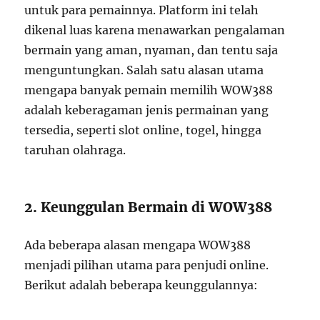
untuk para pemainnya. Platform ini telah
dikenal luas karena menawarkan pengalaman
bermain yang aman, nyaman, dan tentu saja
menguntungkan. Salah satu alasan utama
mengapa banyak pemain memilih WOW388
adalah keberagaman jenis permainan yang
tersedia, seperti slot online, togel, hingga
taruhan olahraga.
2. Keunggulan Bermain di WOW388
Ada beberapa alasan mengapa WOW388
menjadi pilihan utama para penjudi online.
Berikut adalah beberapa keunggulannya: