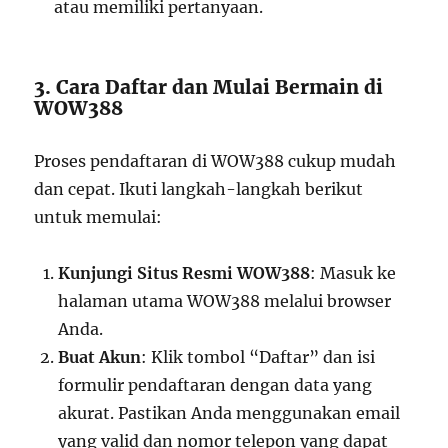
atau memiliki pertanyaan.
3. Cara Daftar dan Mulai Bermain di
WOW388
Proses pendaftaran di WOW388 cukup mudah
dan cepat. Ikuti langkah-langkah berikut
untuk memulai:
Kunjungi Situs Resmi WOW388
: Masuk ke
halaman utama WOW388 melalui browser
Anda.
Buat Akun
: Klik tombol “Daftar” dan isi
formulir pendaftaran dengan data yang
akurat. Pastikan Anda menggunakan email
yang valid dan nomor telepon yang dapat