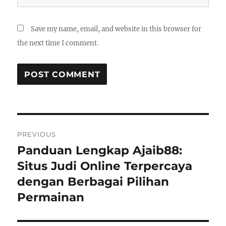
Save my name, email, and website in this browser for
the next time I comment.
Post
PREVIOUS
navigation
Panduan Lengkap Ajaib88:
Previous
post:
Situs Judi Online Terpercaya
dengan Berbagai Pilihan
Permainan