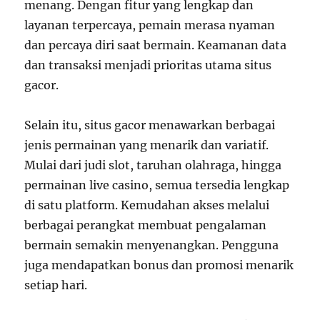
menang. Dengan fitur yang lengkap dan
layanan terpercaya, pemain merasa nyaman
dan percaya diri saat bermain. Keamanan data
dan transaksi menjadi prioritas utama situs
gacor.
Selain itu, situs gacor menawarkan berbagai
jenis permainan yang menarik dan variatif.
Mulai dari judi slot, taruhan olahraga, hingga
permainan live casino, semua tersedia lengkap
di satu platform. Kemudahan akses melalui
berbagai perangkat membuat pengalaman
bermain semakin menyenangkan. Pengguna
juga mendapatkan bonus dan promosi menarik
setiap hari.