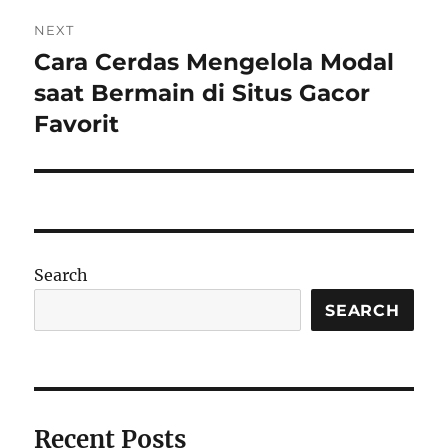
NEXT
Cara Cerdas Mengelola Modal
Next
post:
saat Bermain di Situs Gacor
Favorit
Search
SEARCH
Recent Posts