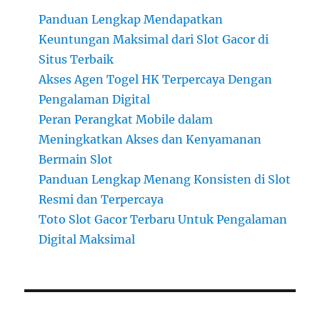
Panduan Lengkap Mendapatkan
Keuntungan Maksimal dari Slot Gacor di
Situs Terbaik
Akses Agen Togel HK Terpercaya Dengan
Pengalaman Digital
Peran Perangkat Mobile dalam
Meningkatkan Akses dan Kenyamanan
Bermain Slot
Panduan Lengkap Menang Konsisten di Slot
Resmi dan Terpercaya
Toto Slot Gacor Terbaru Untuk Pengalaman
Digital Maksimal