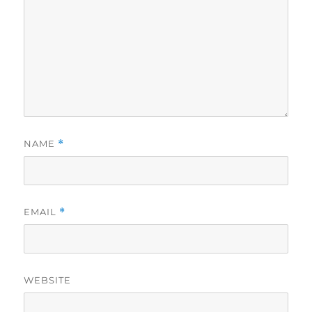
NAME
*
EMAIL
*
WEBSITE