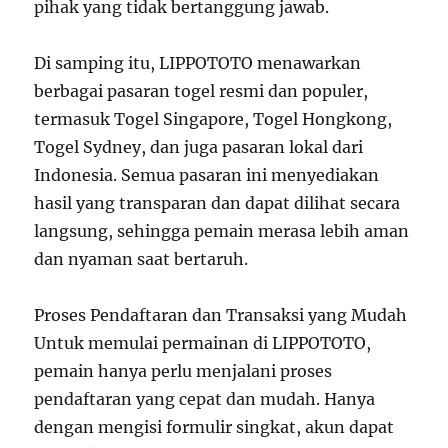
pihak yang tidak bertanggung jawab.
Di samping itu, LIPPOTOTO menawarkan
berbagai pasaran togel resmi dan populer,
termasuk Togel Singapore, Togel Hongkong,
Togel Sydney, dan juga pasaran lokal dari
Indonesia. Semua pasaran ini menyediakan
hasil yang transparan dan dapat dilihat secara
langsung, sehingga pemain merasa lebih aman
dan nyaman saat bertaruh.
Proses Pendaftaran dan Transaksi yang Mudah
Untuk memulai permainan di LIPPOTOTO,
pemain hanya perlu menjalani proses
pendaftaran yang cepat dan mudah. Hanya
dengan mengisi formulir singkat, akun dapat