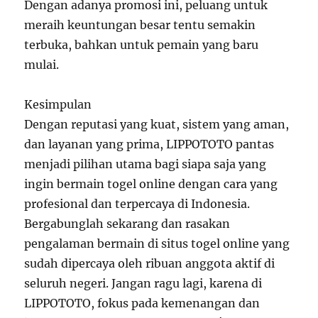
Dengan adanya promosi ini, peluang untuk
meraih keuntungan besar tentu semakin
terbuka, bahkan untuk pemain yang baru
mulai.
Kesimpulan
Dengan reputasi yang kuat, sistem yang aman,
dan layanan yang prima, LIPPOTOTO pantas
menjadi pilihan utama bagi siapa saja yang
ingin bermain togel online dengan cara yang
profesional dan terpercaya di Indonesia.
Bergabunglah sekarang dan rasakan
pengalaman bermain di situs togel online yang
sudah dipercaya oleh ribuan anggota aktif di
seluruh negeri. Jangan ragu lagi, karena di
LIPPOTOTO, fokus pada kemenangan dan