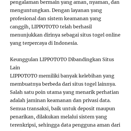
pengalaman bermain yang aman, nyaman, dan
menguntungkan. Dengan layanan yang
profesional dan sistem keamanan yang
canggih, LIPPOTOTO telah berhasil
menunjukkan dirinya sebagai situs togel online
yang terpercaya di Indonesia.
Keunggulan LIPPOTOTO Dibandingkan Situs
Lain
LIPPOTOTO memiliki banyak kelebihan yang
membuatnya berbeda dari situs togel lainnya.
Salah satu poin utama yang menarik perhatian
adalah jaminan keamanan dan privasi data.
Semua transaksi, baik untuk deposit maupun
penarikan, dilakukan melalui sistem yang
terenkripsi, sehingga data pengguna aman dari