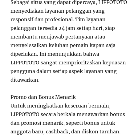
Sebagai situs yang dapat dipercaya, LIPPOTOTO
menyediakan layanan pelanggan yang
responsif dan profesional. Tim layanan
pelanggan tersedia 24 jam setiap hari, siap
membantu menjawab pertanyaan atau
menyelesaikan keluhan pemain kapan saja
diperlukan. Ini menunjukkan bahwa
LIPPOTOTO sangat memprioritaskan kepuasan
pengguna dalam setiap aspek layanan yang
ditawarkan.
Promo dan Bonus Menarik
Untuk meningkatkan keseruan bermain,
LIPPOTOTO secara berkala menawarkan bonus
dan promosi menarik, seperti bonus untuk
anggota baru, cashback, dan diskon taruhan.