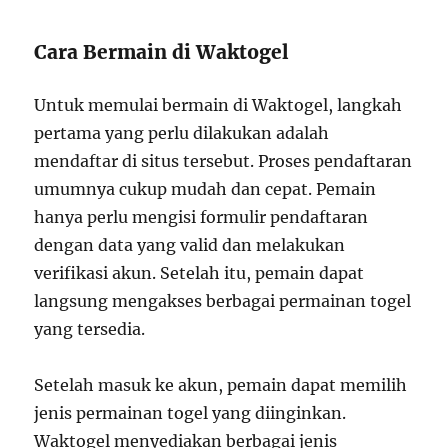
Cara Bermain di Waktogel
Untuk memulai bermain di Waktogel, langkah
pertama yang perlu dilakukan adalah
mendaftar di situs tersebut. Proses pendaftaran
umumnya cukup mudah dan cepat. Pemain
hanya perlu mengisi formulir pendaftaran
dengan data yang valid dan melakukan
verifikasi akun. Setelah itu, pemain dapat
langsung mengakses berbagai permainan togel
yang tersedia.
Setelah masuk ke akun, pemain dapat memilih
jenis permainan togel yang diinginkan.
Waktogel menyediakan berbagai jenis