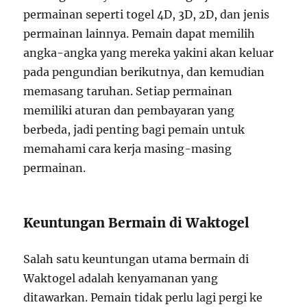
permainan seperti togel 4D, 3D, 2D, dan jenis
permainan lainnya. Pemain dapat memilih
angka-angka yang mereka yakini akan keluar
pada pengundian berikutnya, dan kemudian
memasang taruhan. Setiap permainan
memiliki aturan dan pembayaran yang
berbeda, jadi penting bagi pemain untuk
memahami cara kerja masing-masing
permainan.
Keuntungan Bermain di Waktogel
Salah satu keuntungan utama bermain di
Waktogel adalah kenyamanan yang
ditawarkan. Pemain tidak perlu lagi pergi ke