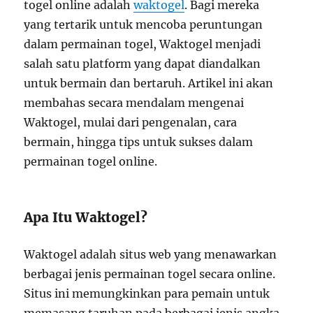
togel online adalah
waktogel
. Bagi mereka
yang tertarik untuk mencoba peruntungan
dalam permainan togel, Waktogel menjadi
salah satu platform yang dapat diandalkan
untuk bermain dan bertaruh. Artikel ini akan
membahas secara mendalam mengenai
Waktogel, mulai dari pengenalan, cara
bermain, hingga tips untuk sukses dalam
permainan togel online.
Apa Itu Waktogel?
Waktogel adalah situs web yang menawarkan
berbagai jenis permainan togel secara online.
Situs ini memungkinkan para pemain untuk