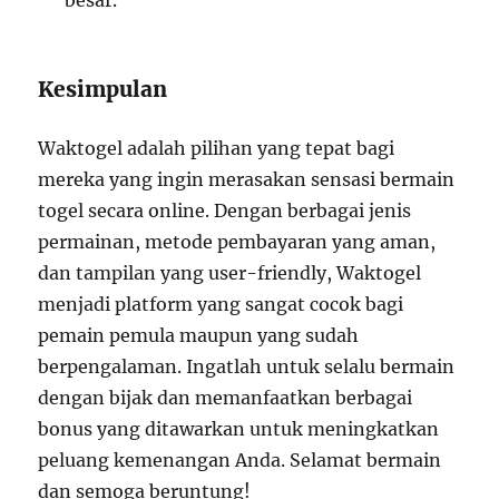
besar.
Kesimpulan
Waktogel adalah pilihan yang tepat bagi
mereka yang ingin merasakan sensasi bermain
togel secara online. Dengan berbagai jenis
permainan, metode pembayaran yang aman,
dan tampilan yang user-friendly, Waktogel
menjadi platform yang sangat cocok bagi
pemain pemula maupun yang sudah
berpengalaman. Ingatlah untuk selalu bermain
dengan bijak dan memanfaatkan berbagai
bonus yang ditawarkan untuk meningkatkan
peluang kemenangan Anda. Selamat bermain
dan semoga beruntung!