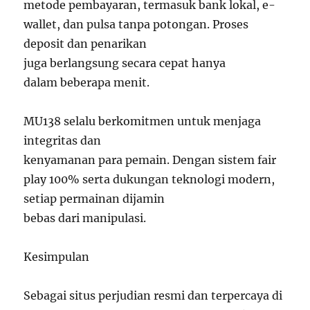
metode pembayaran, termasuk bank lokal, e-
wallet, dan pulsa tanpa potongan. Proses
deposit dan penarikan
juga berlangsung secara cepat hanya
dalam beberapa menit.
MU138 selalu berkomitmen untuk menjaga
integritas dan
kenyamanan para pemain. Dengan sistem fair
play 100% serta dukungan teknologi modern,
setiap permainan dijamin
bebas dari manipulasi.
Kesimpulan
Sebagai situs perjudian resmi dan terpercaya di