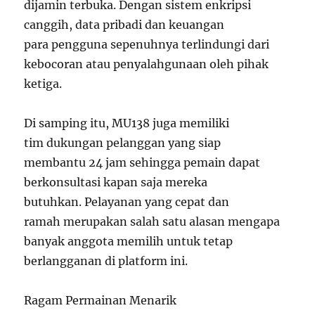
dijamin terbuka. Dengan sistem enkripsi
canggih, data pribadi dan keuangan
para pengguna sepenuhnya terlindungi dari
kebocoran atau penyalahgunaan oleh pihak
ketiga.
Di samping itu, MU138 juga memiliki
tim dukungan pelanggan yang siap
membantu 24 jam sehingga pemain dapat
berkonsultasi kapan saja mereka
butuhkan. Pelayanan yang cepat dan
ramah merupakan salah satu alasan mengapa
banyak anggota memilih untuk tetap
berlangganan di platform ini.
Ragam Permainan Menarik