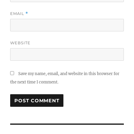
EMAIL
*
WEBSITE
Save my name, email, and website in this browser for
the next time I comment.
Post