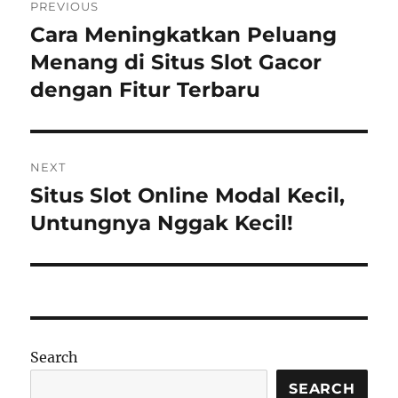
PREVIOUS
navigation
Cara Meningkatkan Peluang
Previous
post:
Menang di Situs Slot Gacor
dengan Fitur Terbaru
NEXT
Situs Slot Online Modal Kecil,
Next
post:
Untungnya Nggak Kecil!
Search
SEARCH