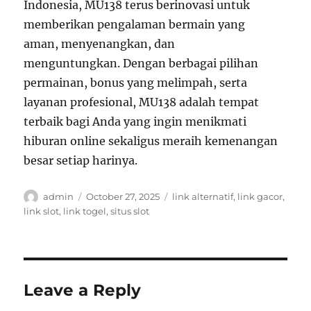
Indonesia, MU138 terus berinovasi untuk
memberikan pengalaman bermain yang
aman, menyenangkan, dan
menguntungkan. Dengan berbagai pilihan
permainan, bonus yang melimpah, serta
layanan profesional, MU138 adalah tempat
terbaik bagi Anda yang ingin menikmati
hiburan online sekaligus meraih kemenangan
besar setiap harinya.
Author
Posted
Tags
admin
October 27, 2025
link alternatif
,
link gacor
,
on
link slot
,
link togel
,
situs slot
Leave a Reply