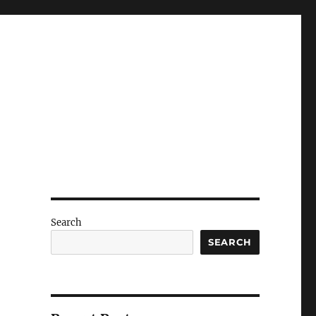
Search
SEARCH