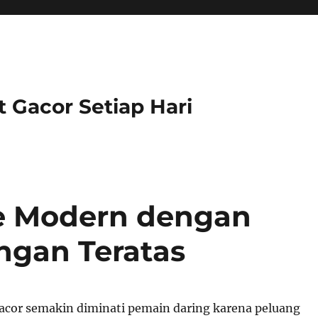
t Gacor Setiap Hari
e Modern dengan
ngan Teratas
cor semakin diminati pemain daring karena peluang