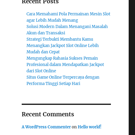
Recent Posts
Cara Memahami Pola Permainan Mesin Slot
agar Lebih Mudah Menang
Solusi Modern Dalam Menangani Masalah
Akun dan Transaksi
Strategi Terbukti Membantu Kamu
Menangkan Jackpot Slot Online Lebih
Mudah dan Cepat
Mengungkap Rahasia Sukses Pemain
Profesional dalam Mendapatkan Jackpot
dari Slot Online
Situs Game Online Terpercaya dengan
Performa Tinggi Setiap Hari
Recent Comments
A WordPress Commenter
on
Hello world!