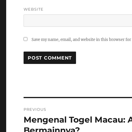
WEBSITE
Save my name, email, and website in this browser for
Post
PREVIOUS
navigation
Mengenal Togel Macau: 
Previous
post:
Bermainnya?