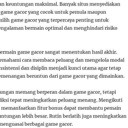
an keuntungan maksimal. Banyak situs menyediakan
n game gacor yang cocok untuk pemula maupun
milih game gacor yang terpercaya penting untuk
ngalaman bermain optimal dan menghindari risiko
bermain game gacor sangat menentukan hasil akhir.
emahami cara membaca peluang dan mengelola modal
sistensi dan disiplin menjadi kunci utama agar tetap
menangan beruntun dari game gacor yang dimainkan.
tungan memang berperan dalam game gacor, tetapi
ediksi tepat meningkatkan peluang menang. Mengikuti
an memanfaatkan fitur bonus dapat membantu pemain
tungan lebih besar. Rutin berlatih juga meningkatkan
menguasai berbagai game gacor.