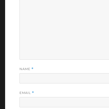
NAME
*
EMAIL
*