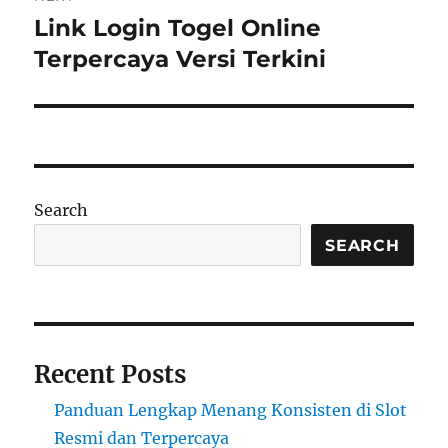
Link Login Togel Online
Next
post:
Terpercaya Versi Terkini
Search
SEARCH
Recent Posts
Panduan Lengkap Menang Konsisten di Slot
Resmi dan Terpercaya