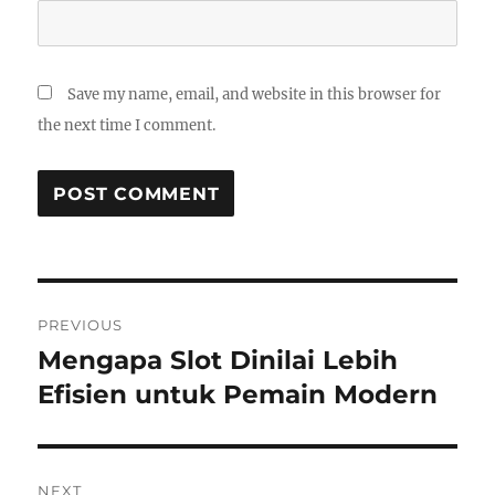
Save my name, email, and website in this browser for
the next time I comment.
Post
PREVIOUS
navigation
Mengapa Slot Dinilai Lebih
Previous
post:
Efisien untuk Pemain Modern
NEXT