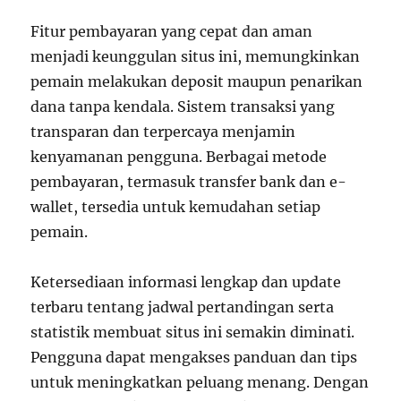
Fitur pembayaran yang cepat dan aman
menjadi keunggulan situs ini, memungkinkan
pemain melakukan deposit maupun penarikan
dana tanpa kendala. Sistem transaksi yang
transparan dan terpercaya menjamin
kenyamanan pengguna. Berbagai metode
pembayaran, termasuk transfer bank dan e-
wallet, tersedia untuk kemudahan setiap
pemain.
Ketersediaan informasi lengkap dan update
terbaru tentang jadwal pertandingan serta
statistik membuat situs ini semakin diminati.
Pengguna dapat mengakses panduan dan tips
untuk meningkatkan peluang menang. Dengan