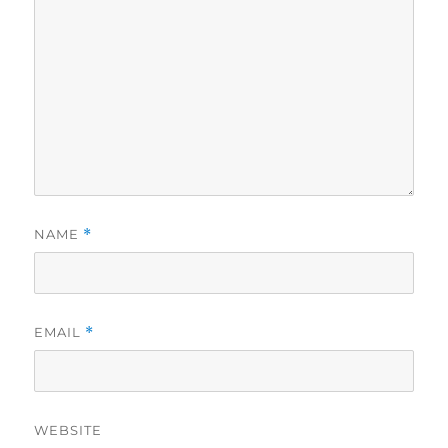
NAME
*
EMAIL
*
WEBSITE