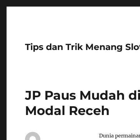
Tips dan Trik Menang Slo
JP Paus Mudah d
Modal Receh
Dunia permainan