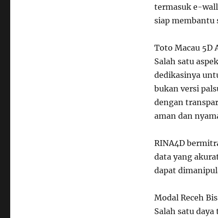
termasuk e-wall
siap membantu 
Toto Macau 5D A
Salah satu aspe
dedikasinya unt
bukan versi pal
dengan transpar
aman dan nyama
RINA4D bermitra
data yang akurat
dapat dimanipul
Modal Receh Bis
Salah satu daya 