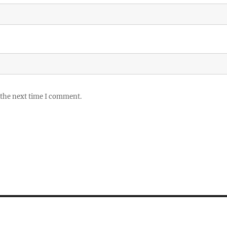
 the next time I comment.