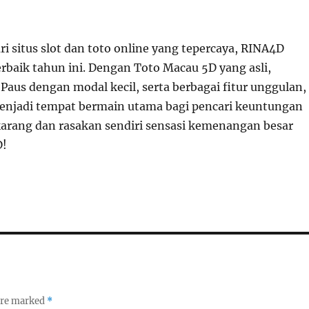
i situs slot dan toto online yang tepercaya, RINA4D
erbaik tahun ini. Dengan Toto Macau 5D yang asli,
Paus dengan modal kecil, serta berbagai fitur unggulan,
enjadi tempat bermain utama bagi pencari keuntungan
ekarang dan rasakan sendiri sensasi kemenangan besar
D!
 are marked
*