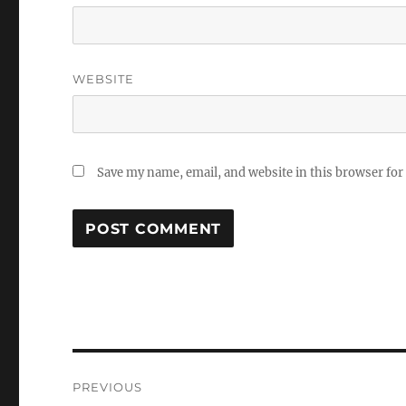
WEBSITE
Save my name, email, and website in this browser for
Post
PREVIOUS