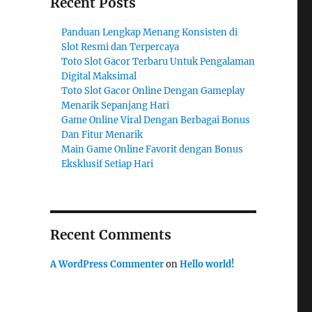
Recent Posts
Panduan Lengkap Menang Konsisten di
Slot Resmi dan Terpercaya
Toto Slot Gacor Terbaru Untuk Pengalaman
Digital Maksimal
Toto Slot Gacor Online Dengan Gameplay
Menarik Sepanjang Hari
Game Online Viral Dengan Berbagai Bonus
Dan Fitur Menarik
Main Game Online Favorit dengan Bonus
Eksklusif Setiap Hari
Recent Comments
A WordPress Commenter
on
Hello world!