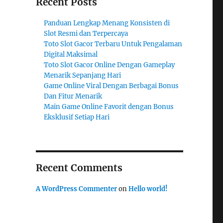
Recent Posts
Panduan Lengkap Menang Konsisten di
Slot Resmi dan Terpercaya
Toto Slot Gacor Terbaru Untuk Pengalaman
Digital Maksimal
Toto Slot Gacor Online Dengan Gameplay
Menarik Sepanjang Hari
Game Online Viral Dengan Berbagai Bonus
Dan Fitur Menarik
Main Game Online Favorit dengan Bonus
Eksklusif Setiap Hari
Recent Comments
A WordPress Commenter
on
Hello world!