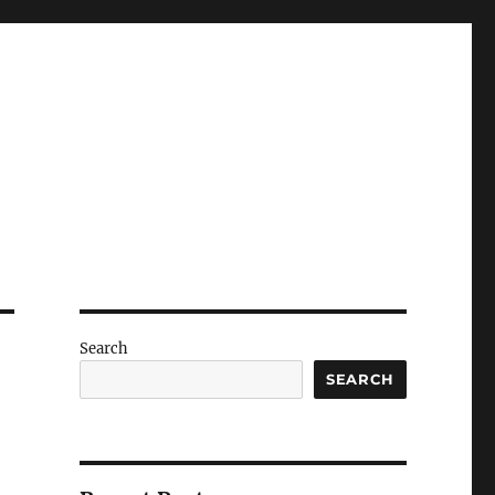
Search
SEARCH