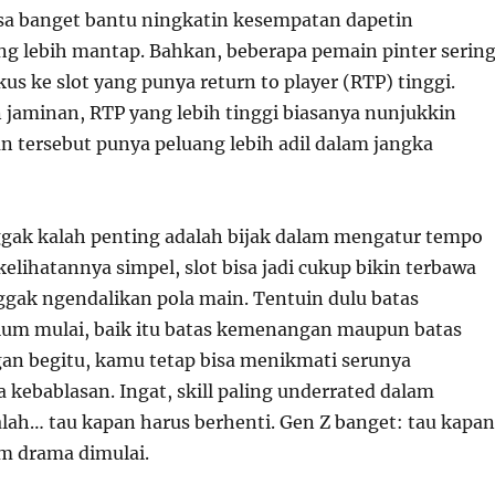
isa banget bantu ningkatin kesempatan dapetin
 lebih mantap. Bahkan, beberapa pemain pinter serin
us ke slot yang punya return to player (RTP) tinggi.
jaminan, RTP yang lebih tinggi biasanya nunjukkin
 tersebut punya peluang lebih adil dalam jangka
ak kalah penting adalah bijak dalam mengatur tempo
elihatannya simpel, slot bisa jadi cukup bikin terbawa
ggak ngendalikan pola main. Tentuin dulu batas
um mulai, baik itu batas kemenangan maupun batas
an begitu, kamu tetap bisa menikmati serunya
kebablasan. Ingat, skill paling underrated dalam
alah… tau kapan harus berhenti. Gen Z banget: tau kapan
m drama dimulai.