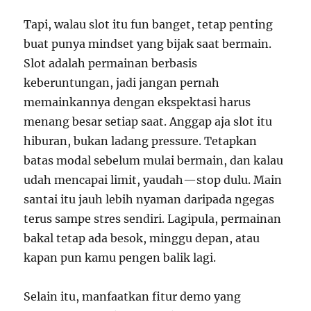
Tapi, walau slot itu fun banget, tetap penting
buat punya mindset yang bijak saat bermain.
Slot adalah permainan berbasis
keberuntungan, jadi jangan pernah
memainkannya dengan ekspektasi harus
menang besar setiap saat. Anggap aja slot itu
hiburan, bukan ladang pressure. Tetapkan
batas modal sebelum mulai bermain, dan kalau
udah mencapai limit, yaudah—stop dulu. Main
santai itu jauh lebih nyaman daripada ngegas
terus sampe stres sendiri. Lagipula, permainan
bakal tetap ada besok, minggu depan, atau
kapan pun kamu pengen balik lagi.
Selain itu, manfaatkan fitur demo yang