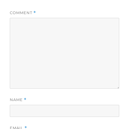
COMMENT
*
NAME
*
EMAIL
*