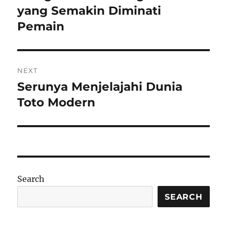
post:
yang Semakin Diminati
Pemain
NEXT
Serunya Menjelajahi Dunia
Next
post:
Toto Modern
Search
SEARCH