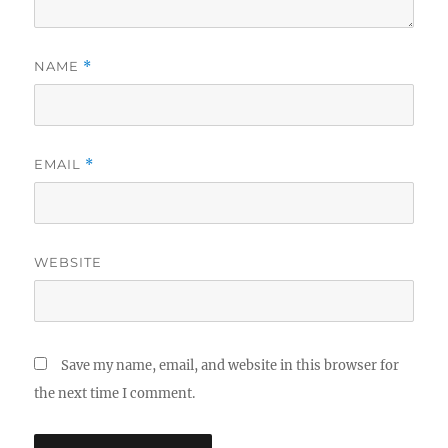
NAME
*
EMAIL
*
WEBSITE
Save my name, email, and website in this browser for
the next time I comment.