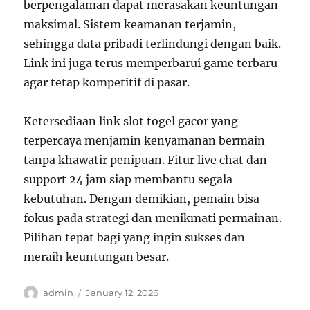
berpengalaman dapat merasakan keuntungan
maksimal. Sistem keamanan terjamin,
sehingga data pribadi terlindungi dengan baik.
Link ini juga terus memperbarui game terbaru
agar tetap kompetitif di pasar.
Ketersediaan link slot togel gacor yang
terpercaya menjamin kenyamanan bermain
tanpa khawatir penipuan. Fitur live chat dan
support 24 jam siap membantu segala
kebutuhan. Dengan demikian, pemain bisa
fokus pada strategi dan menikmati permainan.
Pilihan tepat bagi yang ingin sukses dan
meraih keuntungan besar.
Author
Posted
admin
January 12, 2026
on