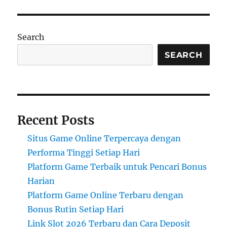
Search
SEARCH
Recent Posts
Situs Game Online Terpercaya dengan
Performa Tinggi Setiap Hari
Platform Game Terbaik untuk Pencari Bonus
Harian
Platform Game Online Terbaru dengan
Bonus Rutin Setiap Hari
Link Slot 2026 Terbaru dan Cara Deposit