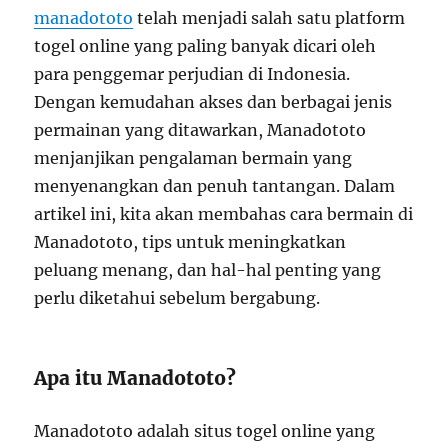
manadototo
telah menjadi salah satu platform
togel online yang paling banyak dicari oleh
para penggemar perjudian di Indonesia.
Dengan kemudahan akses dan berbagai jenis
permainan yang ditawarkan, Manadototo
menjanjikan pengalaman bermain yang
menyenangkan dan penuh tantangan. Dalam
artikel ini, kita akan membahas cara bermain di
Manadototo, tips untuk meningkatkan
peluang menang, dan hal-hal penting yang
perlu diketahui sebelum bergabung.
Apa itu Manadototo?
Manadototo adalah situs togel online yang