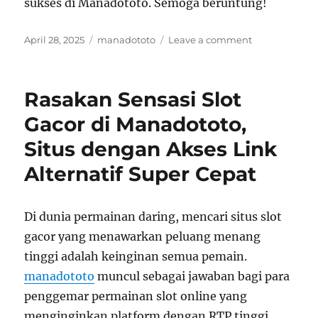
sukses di Manadototo. Semoga beruntung!
Posted
Tags
on
April 28, 2025
manadototo
Leave a comment
on
Panduan
Lengkap
Manadototo:
Rasakan Sensasi Slot
Menangkan
Hadiah
Gacor di Manadototo,
Besar
Situs dengan Akses Link
dengan
Bermain
Alternatif Super Cepat
Cerdas
Di dunia permainan daring, mencari situs slot
gacor yang menawarkan peluang menang
tinggi adalah keinginan semua pemain.
manadototo
muncul sebagai jawaban bagi para
penggemar permainan slot online yang
menginginkan platform dengan RTP tinggi,