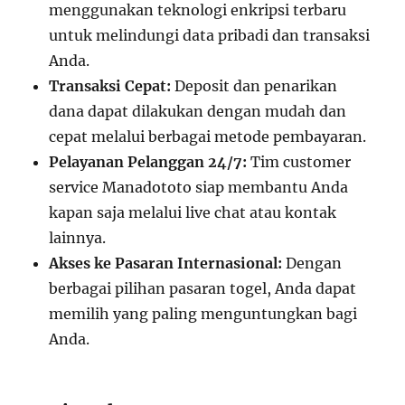
menggunakan teknologi enkripsi terbaru
untuk melindungi data pribadi dan transaksi
Anda.
Transaksi Cepat:
Deposit dan penarikan
dana dapat dilakukan dengan mudah dan
cepat melalui berbagai metode pembayaran.
Pelayanan Pelanggan 24/7:
Tim customer
service Manadototo siap membantu Anda
kapan saja melalui live chat atau kontak
lainnya.
Akses ke Pasaran Internasional:
Dengan
berbagai pilihan pasaran togel, Anda dapat
memilih yang paling menguntungkan bagi
Anda.