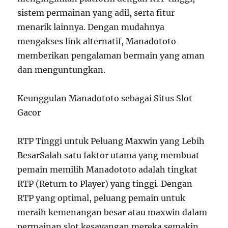
sistem permainan yang adil, serta fitur
menarik lainnya. Dengan mudahnya
mengakses link alternatif, Manadototo
memberikan pengalaman bermain yang aman
dan menguntungkan.
Keunggulan Manadototo sebagai Situs Slot
Gacor
RTP Tinggi untuk Peluang Maxwin yang Lebih
BesarSalah satu faktor utama yang membuat
pemain memilih Manadototo adalah tingkat
RTP (Return to Player) yang tinggi. Dengan
RTP yang optimal, peluang pemain untuk
meraih kemenangan besar atau maxwin dalam
permainan slot kesayangan mereka semakin