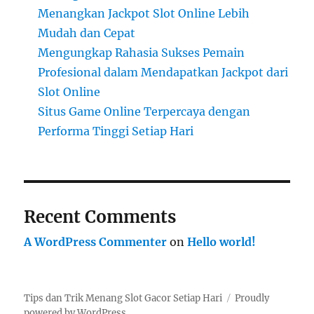
Menangkan Jackpot Slot Online Lebih
Mudah dan Cepat
Mengungkap Rahasia Sukses Pemain
Profesional dalam Mendapatkan Jackpot dari
Slot Online
Situs Game Online Terpercaya dengan
Performa Tinggi Setiap Hari
Recent Comments
A WordPress Commenter
on
Hello world!
Tips dan Trik Menang Slot Gacor Setiap Hari
Proudly
powered by WordPress