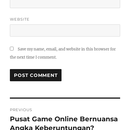
WEBSITE
Save my name, email, and website in this browser for
the next time I comment.
Post
PREVIOUS
navigation
Pusat Game Online Bernuansa
Previous
post:
Angka Keberuntungan?