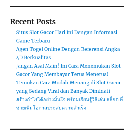
Recent Posts
Situs Slot Gacor Hari Ini Dengan Informasi
Game Terbaru
Agen Togel Online Dengan Referensi Angka
4D Berkualitas
Jangan Asal Main! Ini Cara Menemukan Slot
Gacor Yang Membayar Terus Menerus!
Temukan Cara Mudah Menang di Slot Gacor
yang Sedang Viral dan Banyak Diminati
สร้างกำไรได้อย่างมั่นใจ พร้อมเรียนรู้วิธีเล่น สล็อต ที่
ช่วยเพิ่มโอกาสประสบความสำเร็จ