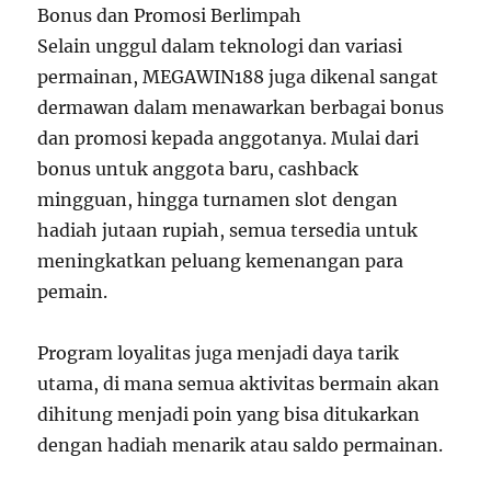
Bonus dan Promosi Berlimpah
Selain unggul dalam teknologi dan variasi
permainan, MEGAWIN188 juga dikenal sangat
dermawan dalam menawarkan berbagai bonus
dan promosi kepada anggotanya. Mulai dari
bonus untuk anggota baru, cashback
mingguan, hingga turnamen slot dengan
hadiah jutaan rupiah, semua tersedia untuk
meningkatkan peluang kemenangan para
pemain.
Program loyalitas juga menjadi daya tarik
utama, di mana semua aktivitas bermain akan
dihitung menjadi poin yang bisa ditukarkan
dengan hadiah menarik atau saldo permainan.