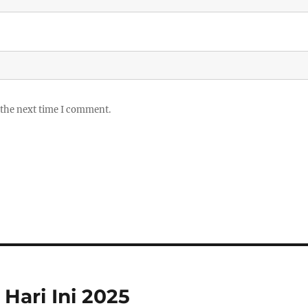
 the next time I comment.
 Hari Ini 2025