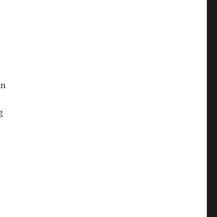
.
in
g