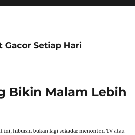
t Gacor Setiap Hari
ng Bikin Malam Lebih
at ini, hiburan bukan lagi sekadar menonton TV atau