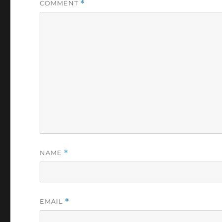
COMMENT
*
NAME
*
EMAIL
*