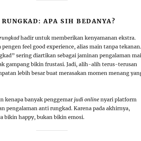
 RUNGKAD: APA SIH BEDANYA?
i rungkad
hadir untuk memberikan kenyamanan ekstra.
 pengen feel good experience, alias main tanpa tekanan
ungkad” sering diartikan sebagai jaminan pengalaman ma
ak gampang bikin frustasi. Jadi, alih-alih terus-terusan
empatan lebih besar buat merasakan momen menang yan
san kenapa banyak penggemar
judi online
nyari platform
n pengalaman anti rungkad. Karena pada akhirnya,
a bikin happy, bukan bikin emosi.