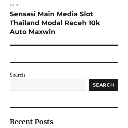
NEXT
Sensasi Main Media Slot
Next
post:
Thailand Modal Receh 10k
Auto Maxwin
Search
SEARCH
Recent Posts