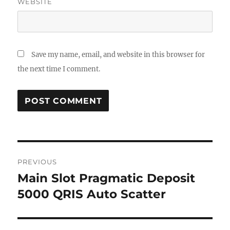
WEBSITE
Save my name, email, and website in this browser for
the next time I comment.
Post
PREVIOUS
navigation
Main Slot Pragmatic Deposit
Previous
post:
5000 QRIS Auto Scatter