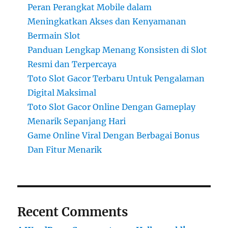
Peran Perangkat Mobile dalam
Meningkatkan Akses dan Kenyamanan
Bermain Slot
Panduan Lengkap Menang Konsisten di Slot
Resmi dan Terpercaya
Toto Slot Gacor Terbaru Untuk Pengalaman
Digital Maksimal
Toto Slot Gacor Online Dengan Gameplay
Menarik Sepanjang Hari
Game Online Viral Dengan Berbagai Bonus
Dan Fitur Menarik
Recent Comments