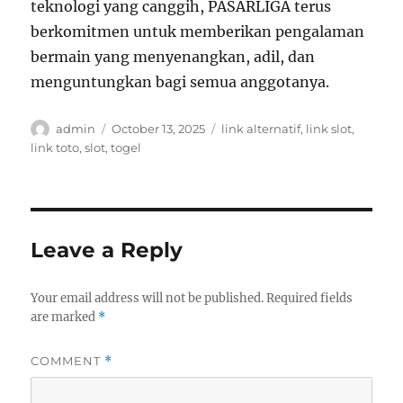
teknologi yang canggih, PASARLIGA terus
berkomitmen untuk memberikan pengalaman
bermain yang menyenangkan, adil, dan
menguntungkan bagi semua anggotanya.
Author
Posted
Tags
admin
October 13, 2025
link alternatif
,
link slot
,
on
link toto
,
slot
,
togel
Leave a Reply
Your email address will not be published.
Required fields
are marked
*
COMMENT
*