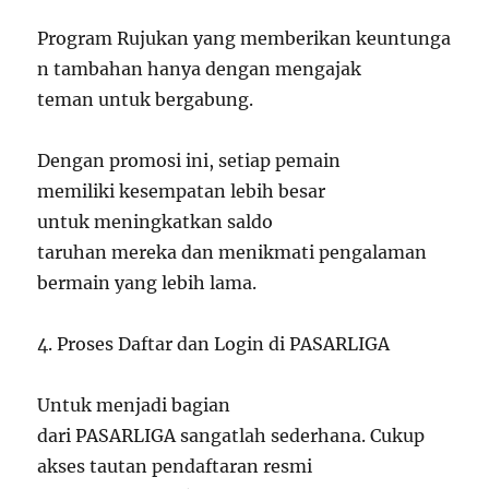
Program Rujukan yang memberikan keuntunga
n tambahan hanya dengan mengajak
teman untuk bergabung.
Dengan promosi ini, setiap pemain
memiliki kesempatan lebih besar
untuk meningkatkan saldo
taruhan mereka dan menikmati pengalaman
bermain yang lebih lama.
4. Proses Daftar dan Login di PASARLIGA
Untuk menjadi bagian
dari PASARLIGA sangatlah sederhana. Cukup
akses tautan pendaftaran resmi