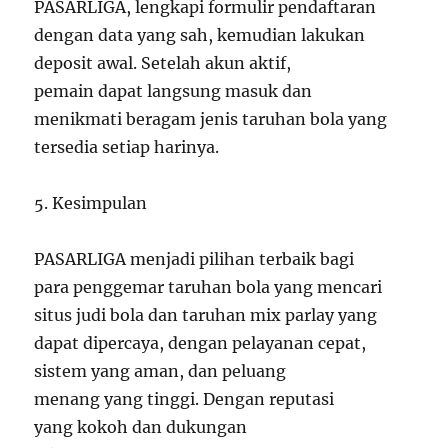
PASARLIGA, lengkapi formulir pendaftaran
dengan data yang sah, kemudian lakukan
deposit awal. Setelah akun aktif,
pemain dapat langsung masuk dan
menikmati beragam jenis taruhan bola yang
tersedia setiap harinya.
5. Kesimpulan
PASARLIGA menjadi pilihan terbaik bagi
para penggemar taruhan bola yang mencari
situs judi bola dan taruhan mix parlay yang
dapat dipercaya, dengan pelayanan cepat,
sistem yang aman, dan peluang
menang yang tinggi. Dengan reputasi
yang kokoh dan dukungan