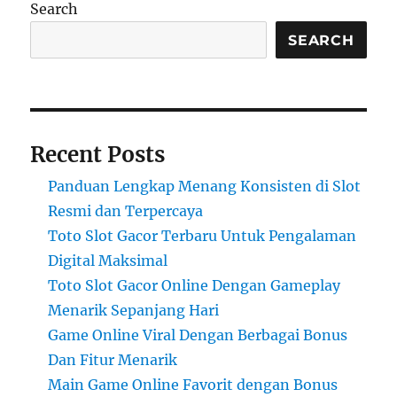
Search
SEARCH
Recent Posts
Panduan Lengkap Menang Konsisten di Slot
Resmi dan Terpercaya
Toto Slot Gacor Terbaru Untuk Pengalaman
Digital Maksimal
Toto Slot Gacor Online Dengan Gameplay
Menarik Sepanjang Hari
Game Online Viral Dengan Berbagai Bonus
Dan Fitur Menarik
Main Game Online Favorit dengan Bonus