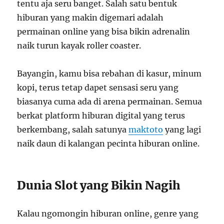
tentu aja seru banget. Salah satu bentuk
hiburan yang makin digemari adalah
permainan online yang bisa bikin adrenalin
naik turun kayak roller coaster.
Bayangin, kamu bisa rebahan di kasur, minum
kopi, terus tetap dapet sensasi seru yang
biasanya cuma ada di arena permainan. Semua
berkat platform hiburan digital yang terus
berkembang, salah satunya
maktoto
yang lagi
naik daun di kalangan pecinta hiburan online.
Dunia Slot yang Bikin Nagih
Kalau ngomongin hiburan online, genre yang