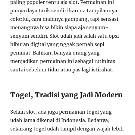
paling populer tentu aja slot. Permainan ini
punya daya tarik sendiri karena tampilannya
colorful, cara mainnya gampang, tapi sensasi
menangnya bisa bikin siapa aja senyum-
senyum sendiri. Slot udah jadi salah satu opsi
hiburan digital yang nggak pernah sepi
peminat. Bahkan, banyak orang yang
menjadikan permainan ini sebagai rutinitas
santai sebelum tidur atau pas lagi istirahat.
Togel, Tradisi yang Jadi Modern
Selain slot, ada juga permainan togel yang
udah lama dikenal di Indonesia. Bedanya,
sekarang togel udah tampil dengan wajah lebih