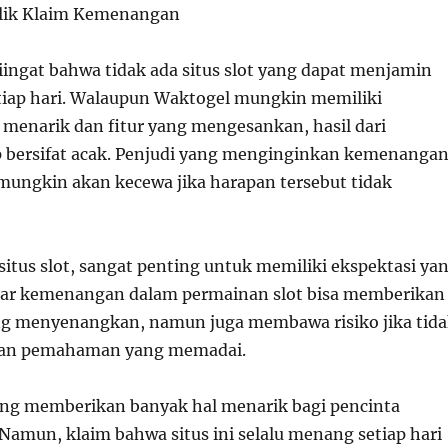
alik Klaim Kemenangan
iingat bahwa tidak ada situs slot yang dapat menjamin
iap hari. Walaupun Waktogel mungkin memiliki
menarik dan fitur yang mengesankan, hasil dari
 bersifat acak. Penjudi yang menginginkan kemenanga
mungkin akan kecewa jika harapan tersebut tidak
situs slot, sangat penting untuk memiliki ekspektasi ya
ejar kemenangan dalam permainan slot bisa memberikan
g menyenangkan, namun juga membawa risiko jika tida
gan pemahaman yang memadai.
g memberikan banyak hal menarik bagi pencinta
Namun, klaim bahwa situs ini selalu menang setiap hari