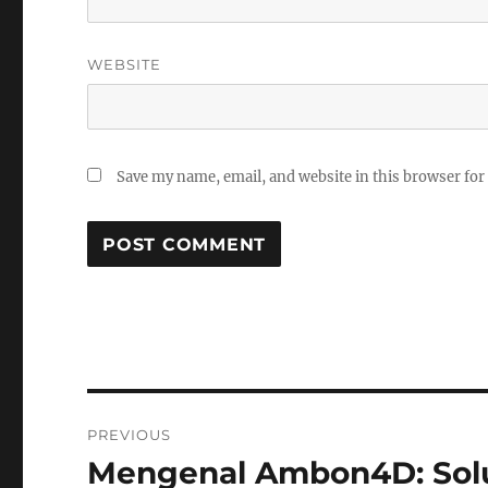
WEBSITE
Save my name, email, and website in this browser for
Post
PREVIOUS
navigation
Mengenal Ambon4D: Solu
Previous