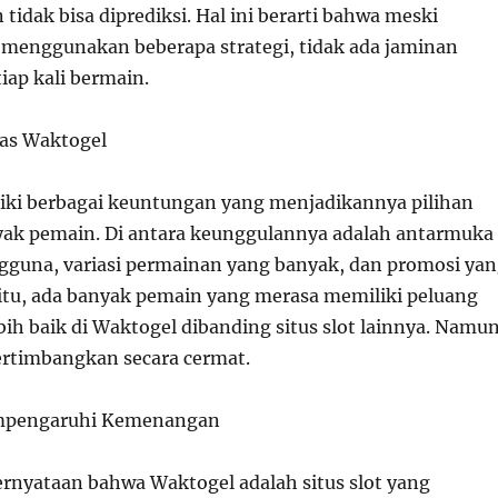
n tidak bisa diprediksi. Hal ini berarti bahwa meski
menggunakan beberapa strategi, tidak ada jaminan
ap kali bermain.
tas Waktogel
ki berbagai keuntungan yang menjadikannya pilihan
nyak pemain. Di antara keunggulannya adalah antarmuka
guna, variasi permainan yang banyak, dan promosi ya
 itu, ada banyak pemain yang merasa memiliki peluang
ih baik di Waktogel dibanding situs slot lainnya. Namun
pertimbangkan secara cermat.
mpengaruhi Kemenangan
rnyataan bahwa Waktogel adalah situs slot yang