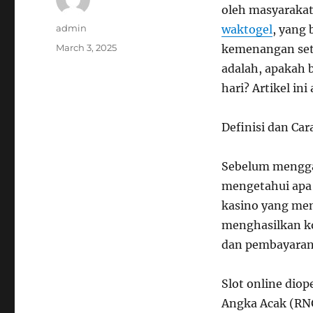
oleh masyarakat.
Author
admin
waktogel
, yang
Posted
March 3, 2025
kemenangan seti
on
adalah, apakah 
hari? Artikel in
Definisi dan Car
Sebelum menggal
mengetahui apa i
kasino yang me
menghasilkan ko
dan pembayaran
Slot online dio
Angka Acak (RNG