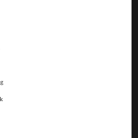
n
ng
k