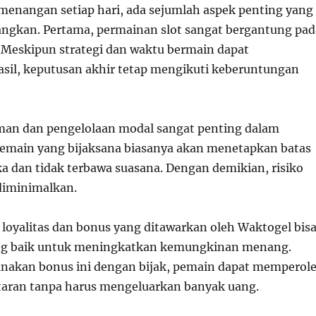
nangan setiap hari, ada sejumlah aspek penting yang
angkan. Pertama, permainan slot sangat bergantung pad
Meskipun strategi dan waktu bermain dapat
il, keputusan akhir tetap mengikuti keberuntungan
an dan pengelolaan modal sangat penting dalam
Pemain yang bijaksana biasanya akan menetapkan batas
ka dan tidak terbawa suasana. Dengan demikian, risiko
diminimalkan.
 loyalitas dan bonus yang ditawarkan oleh Waktogel bis
ang baik untuk meningkatkan kemungkinan menang.
akan bonus ini dengan bijak, pemain dapat memperol
taran tanpa harus mengeluarkan banyak uang.