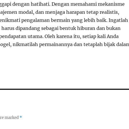
nggapi dengan hatihati. Dengan memahami mekanisme
jemen modal, dan menjaga harapan tetap realistis,
nikmati pengalaman bermain yang lebih baik. Ingatlah
 harus dipandang sebagai bentuk hiburan dan bukan
pendapatan utama. Oleh karena itu, setiap kali Anda
ogel, nikmatilah permainannya dan tetaplah bijak dala
 are marked
*