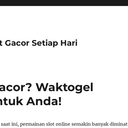
t Gacor Setiap Hari
 Gacor? Waktogel
ntuk Anda!
 saat ini, permainan slot online semakin banyak diminat