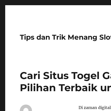
Tips dan Trik Menang Slo
Cari Situs Togel
Pilihan Terbaik u
Di zaman digital