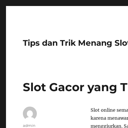
Tips dan Trik Menang Slo
Slot Gacor yang 
Slot online sem
karena menawar
Author
admin
menggiurkan. Sa