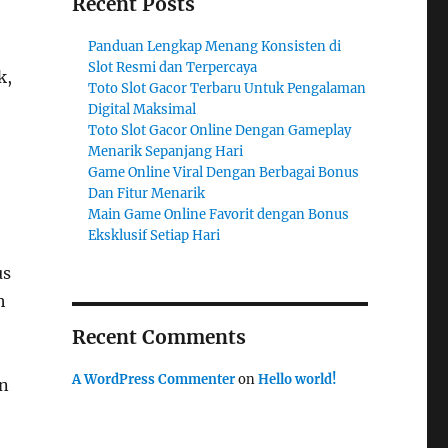
Recent Posts
Panduan Lengkap Menang Konsisten di
Slot Resmi dan Terpercaya
k,
Toto Slot Gacor Terbaru Untuk Pengalaman
Digital Maksimal
Toto Slot Gacor Online Dengan Gameplay
Menarik Sepanjang Hari
Game Online Viral Dengan Berbagai Bonus
Dan Fitur Menarik
Main Game Online Favorit dengan Bonus
Eksklusif Setiap Hari
us
h
Recent Comments
A WordPress Commenter
on
Hello world!
n