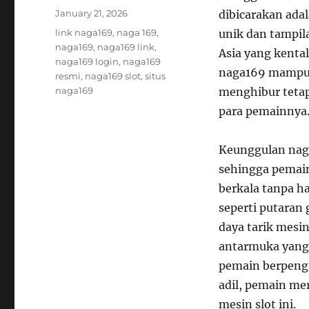
Posted
January 21, 2026
dibicarakan ada
on
Tags
link naga169
,
naga 169
,
unik dan tampil
naga169
,
naga169 link
,
Asia yang kenta
naga169 login
,
naga169
naga169 mampu 
resmi
,
naga169 slot
,
situs
naga169
menghibur tetap
para pemainnya
Keunggulan naga
sehingga pemai
berkala tanpa h
seperti putaran
daya tarik mesin
antarmuka yang 
pemain berpeng
adil, pemain me
mesin slot ini.