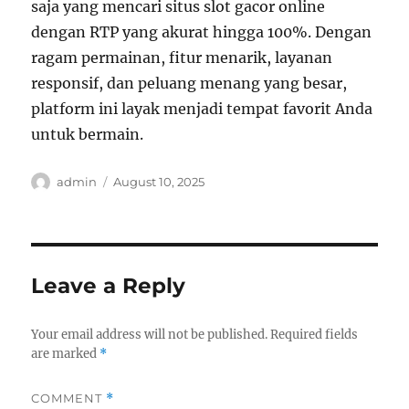
saja yang mencari situs slot gacor online
dengan RTP yang akurat hingga 100%. Dengan
ragam permainan, fitur menarik, layanan
responsif, dan peluang menang yang besar,
platform ini layak menjadi tempat favorit Anda
untuk bermain.
Author
Posted
admin
August 10, 2025
on
Leave a Reply
Your email address will not be published.
Required fields
are marked
*
COMMENT
*