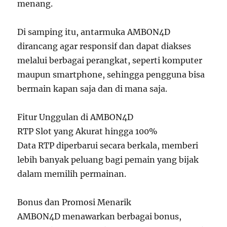
menang.
Di samping itu, antarmuka AMBON4D
dirancang agar responsif dan dapat diakses
melalui berbagai perangkat, seperti komputer
maupun smartphone, sehingga pengguna bisa
bermain kapan saja dan di mana saja.
Fitur Unggulan di AMBON4D
RTP Slot yang Akurat hingga 100%
Data RTP diperbarui secara berkala, memberi
lebih banyak peluang bagi pemain yang bijak
dalam memilih permainan.
Bonus dan Promosi Menarik
AMBON4D menawarkan berbagai bonus,