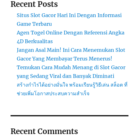
Recent Posts
Situs Slot Gacor Hari Ini Dengan Informasi
Game Terbaru
Agen Togel Online Dengan Referensi Angka
4D Berkualitas
Jangan Asal Main! Ini Cara Menemukan Slot
Gacor Yang Membayar Terus Menerus!
Temukan Cara Mudah Menang di Slot Gacor
yang Sedang Viral dan Banyak Diminati
สร้างกำไรได้อย่างมั่นใจ พร้อมเรียนรู้วิธีเล่น สล็อต ที่
ช่วยเพิ่มโอกาสประสบความสำเร็จ
Recent Comments