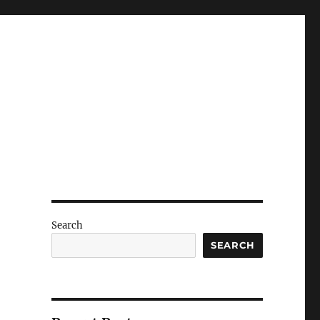
Search
SEARCH