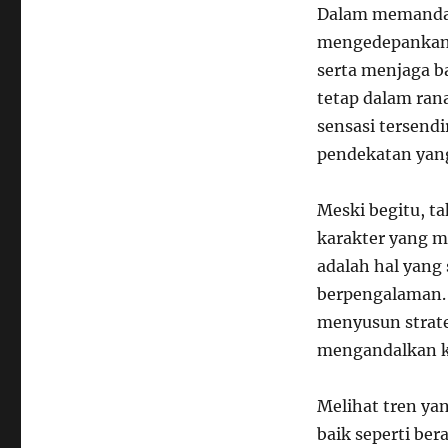
Dalam memandan
mengedepankan s
serta menjaga b
tetap dalam ra
sensasi tersend
pendekatan yan
Meski begitu, t
karakter yang me
adalah hal yang
berpengalaman. 
menyusun strate
mengandalkan k
Melihat tren ya
baik seperti ber