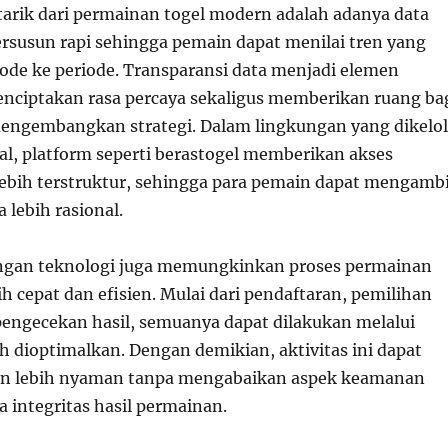
 tarik dari permainan togel modern adalah adanya data
ersusun rapi sehingga pemain dapat menilai tren yang
iode ke periode. Transparansi data menjadi elemen
nciptakan rasa percaya sekaligus memberikan ruang ba
engembangkan strategi. Dalam lingkungan yang dikelo
al, platform seperti berastogel memberikan akses
lebih terstruktur, sehingga para pemain dapat mengambi
 lebih rasional.
ungan teknologi juga memungkinkan proses permainan
h cepat dan efisien. Mulai dari pendaftaran, pemilihan
engecekan hasil, semuanya dapat dilakukan melalui
h dioptimalkan. Dengan demikian, aktivitas ini dapat
an lebih nyaman tanpa mengabaikan aspek keamanan
ta integritas hasil permainan.