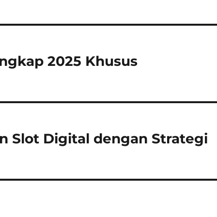
lengkap 2025 Khusus
Slot Digital dengan Strategi