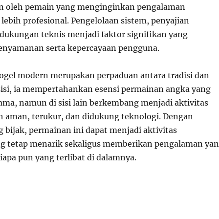
n oleh pemain yang menginginkan pengalaman
lebih profesional. Pengelolaan sistem, penyajian
 dukungan teknis menjadi faktor signifikan yang
nyamanan serta kepercayaan pengguna.
togel modern merupakan perpaduan antara tradisi dan
u sisi, ia mempertahankan esensi permainan angka yang
lama, namun di sisi lain berkembang menjadi aktivitas
bih aman, terukur, dan didukung teknologi. Dengan
 bijak, permainan ini dapat menjadi aktivitas
ng tetap menarik sekaligus memberikan pengalaman ya
iapa pun yang terlibat di dalamnya.