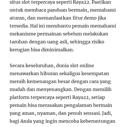
situs slot terpercaya seperti Raya22. Pastikan
untuk membaca panduan bermain, memahami
aturan, dan memanfaatkan fitur demo jika
tersedia. Hal ini membantu pemain memahami
mekanisme permainan sebelum melakukan
taruhan dengan uang asli, sehingga risiko
kerugian bisa diminimalkan.
Secara keseluruhan, dunia slot online
menawarkan hiburan sekaligus kesempatan
meraih kemenangan besar dengan cara yang
mudah dan menyenangkan. Dengan memilih
platform terpercaya seperti Raya22, setiap
pemain bisa merasakan pengalaman bermain
yang aman, nyaman, dan penuh sensasi. Jadi,
bagi Anda yang ingin mencoba keberuntungan