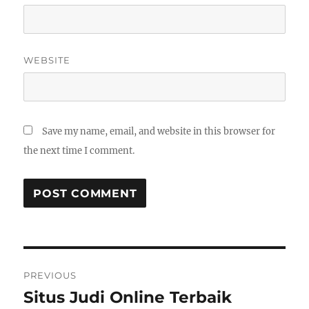
WEBSITE
Save my name, email, and website in this browser for
the next time I comment.
Post
PREVIOUS
navigation
Situs Judi Online Terbaik
Previous