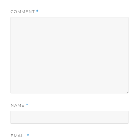
COMMENT
*
NAME
*
EMAIL
*