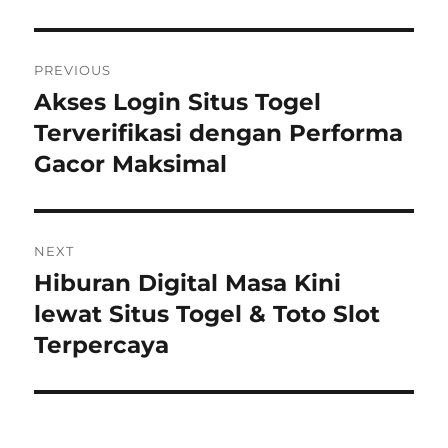
Post
PREVIOUS
navigation
Akses Login Situs Togel
Previous
post:
Terverifikasi dengan Performa
Gacor Maksimal
NEXT
Hiburan Digital Masa Kini
Next
post:
lewat Situs Togel & Toto Slot
Terpercaya