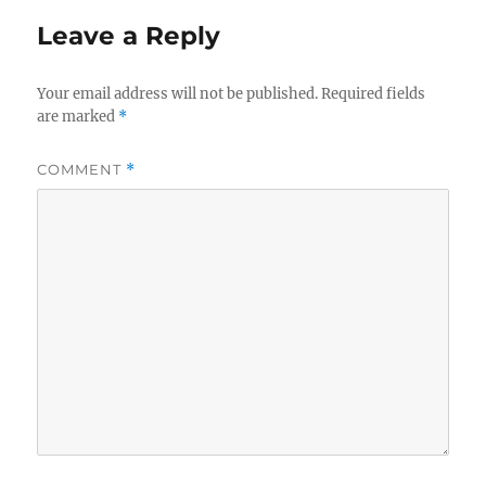
Leave a Reply
Your email address will not be published.
Required fields
are marked
*
COMMENT
*