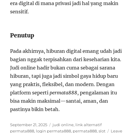
era digital di mana privasi jadi hal yang makin
sensitif.
Penutup
Pada akhirnya, hiburan digital emang udah jadi
bagian nggak terpisahkan dari keseharian kita.
Judi online hadir bukan cuma sebagai sarana
hiburan, tapi juga jadi simbol gaya hidup baru
yang praktis, fleksibel, dan modern. Dengan
platform seperti
permata888
, pengalaman itu
bisa makin maksimal—santai, aman, dan
pastinya bikin betah.
Posted
Tags
September 21, 2025
judi online
,
link alternatif
on
permata888
,
login permata888
,
permata888
,
slot
Leave