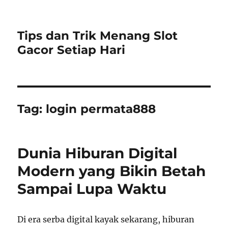
Tips dan Trik Menang Slot
Gacor Setiap Hari
Tag:
login permata888
Dunia Hiburan Digital
Modern yang Bikin Betah
Sampai Lupa Waktu
Di era serba digital kayak sekarang, hiburan