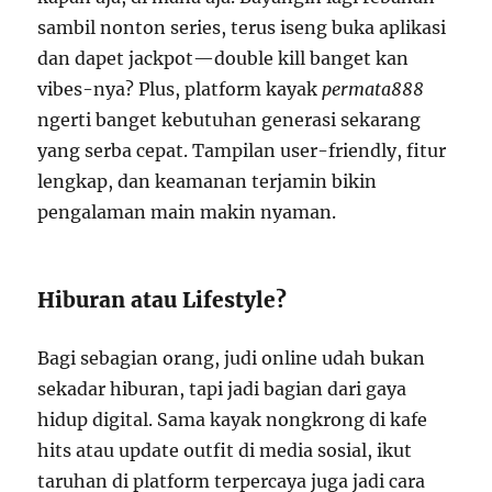
sambil nonton series, terus iseng buka aplikasi
dan dapet jackpot—double kill banget kan
vibes-nya? Plus, platform kayak
permata888
ngerti banget kebutuhan generasi sekarang
yang serba cepat. Tampilan user-friendly, fitur
lengkap, dan keamanan terjamin bikin
pengalaman main makin nyaman.
Hiburan atau Lifestyle?
Bagi sebagian orang, judi online udah bukan
sekadar hiburan, tapi jadi bagian dari gaya
hidup digital. Sama kayak nongkrong di kafe
hits atau update outfit di media sosial, ikut
taruhan di platform terpercaya juga jadi cara