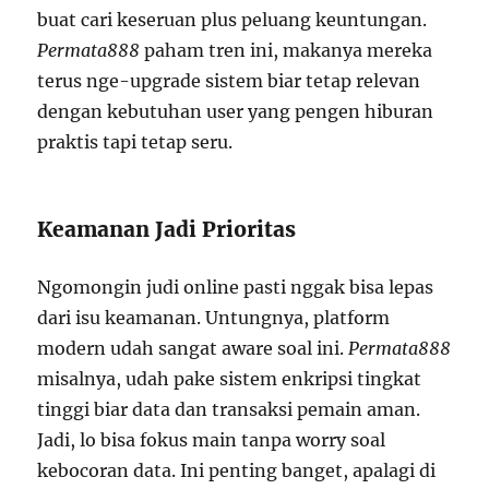
buat cari keseruan plus peluang keuntungan.
Permata888
paham tren ini, makanya mereka
terus nge-upgrade sistem biar tetap relevan
dengan kebutuhan user yang pengen hiburan
praktis tapi tetap seru.
Keamanan Jadi Prioritas
Ngomongin judi online pasti nggak bisa lepas
dari isu keamanan. Untungnya, platform
modern udah sangat aware soal ini.
Permata888
misalnya, udah pake sistem enkripsi tingkat
tinggi biar data dan transaksi pemain aman.
Jadi, lo bisa fokus main tanpa worry soal
kebocoran data. Ini penting banget, apalagi di