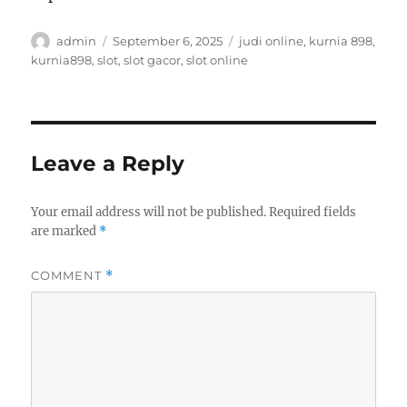
Author
Posted
Tags
admin
September 6, 2025
judi online
,
kurnia 898
,
on
kurnia898
,
slot
,
slot gacor
,
slot online
Leave a Reply
Your email address will not be published.
Required fields
are marked
*
COMMENT
*