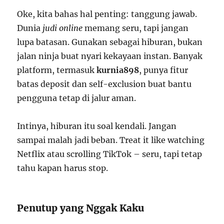
Oke, kita bahas hal penting: tanggung jawab.
Dunia
judi online
memang seru, tapi jangan
lupa batasan. Gunakan sebagai hiburan, bukan
jalan ninja buat nyari kekayaan instan. Banyak
platform, termasuk
kurnia898
, punya fitur
batas deposit dan self-exclusion buat bantu
pengguna tetap di jalur aman.
Intinya, hiburan itu soal kendali. Jangan
sampai malah jadi beban. Treat it like watching
Netflix atau scrolling TikTok – seru, tapi tetap
tahu kapan harus stop.
Penutup yang Nggak Kaku