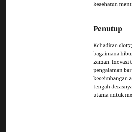
kesehatan menta
Penutup
Kehadiran slot7
bagaimana hibur
zaman. Inovasi 
pengalaman baru
keseimbangan ant
tengah derasnya
utama untuk mer