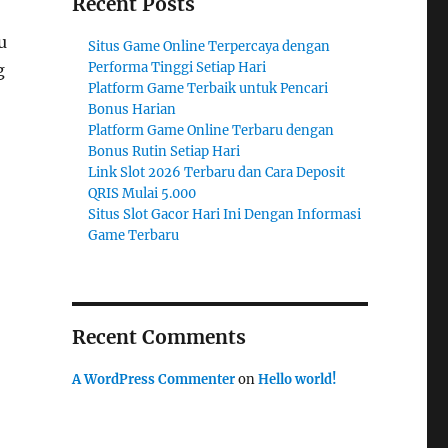
Recent Posts
u
Situs Game Online Terpercaya dengan
Performa Tinggi Setiap Hari
g
Platform Game Terbaik untuk Pencari
Bonus Harian
Platform Game Online Terbaru dengan
Bonus Rutin Setiap Hari
Link Slot 2026 Terbaru dan Cara Deposit
QRIS Mulai 5.000
Situs Slot Gacor Hari Ini Dengan Informasi
Game Terbaru
Recent Comments
A WordPress Commenter
on
Hello world!