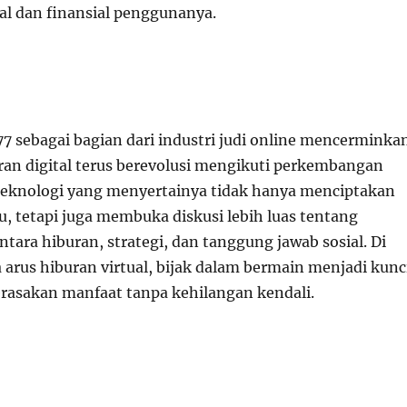
l dan finansial penggunanya.
77 sebagai bagian dari industri judi online mencerminka
an digital terus berevolusi mengikuti perkembangan
teknologi yang menyertainya tidak hanya menciptakan
, tetapi juga membuka diskusi lebih luas tentang
ara hiburan, strategi, dan tanggung jawab sosial. Di
 arus hiburan virtual, bijak dalam bermain menjadi kunc
asakan manfaat tanpa kehilangan kendali.