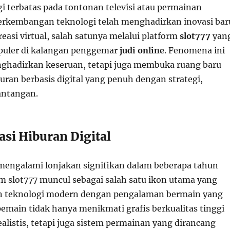
gi terbatas pada tontonan televisi atau permainan
erkembangan teknologi telah menghadirkan inovasi bar
easi virtual, salah satunya melalui platform
slot777
yan
puler di kalangan penggemar
judi online
. Fenomena ini
ghadirkan keseruan, tetapi juga membuka ruang baru
buran berbasis digital yang penuh dengan strategi,
tantangan.
si Hiburan Digital
mengalami lonjakan signifikan dalam beberapa tahun
rm slot777 muncul sebagai salah satu ikon utama yang
teknologi modern dengan pengalaman bermain yang
 pemain tidak hanya menikmati grafis berkualitas tinggi
ealistis, tetapi juga sistem permainan yang dirancang