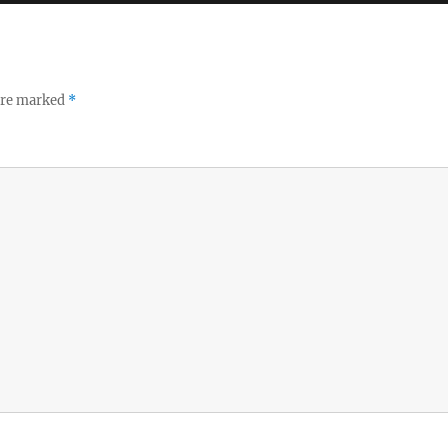
 are marked
*