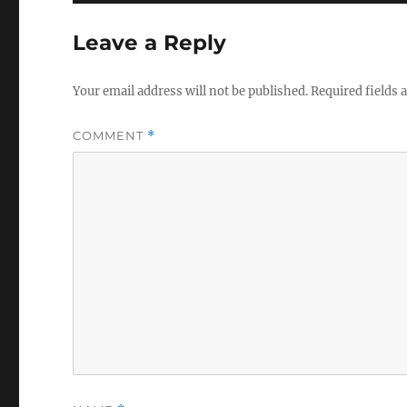
Leave a Reply
Your email address will not be published.
Required fields
COMMENT
*