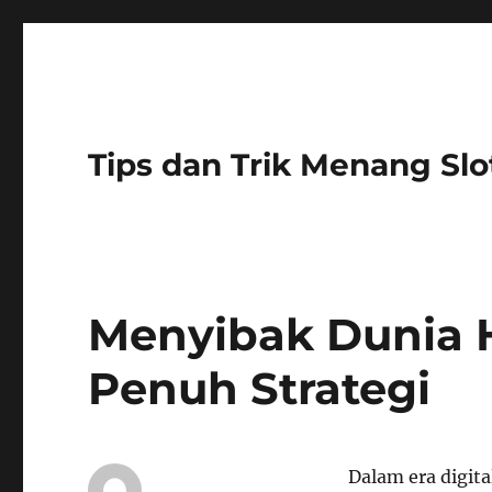
Tips dan Trik Menang Slo
Menyibak Dunia H
Penuh Strategi
Dalam era digita