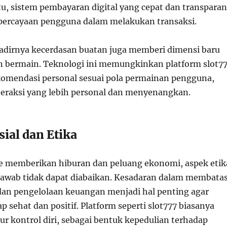
tu, sistem pembayaran digital yang cepat dan transparan
ercayaan pengguna dalam melakukan transaksi.
hadirnya kecerdasan buatan juga memberi dimensi baru
 bermain. Teknologi ini memungkinkan platform slot7
omendasi personal sesuai pola permainan pengguna,
eraksi yang lebih personal dan menyenangkan.
sial dan Etika
ne memberikan hiburan dan peluang ekonomi, aspek etik
jawab tidak dapat diabaikan. Kesadaran dalam membatas
an pengelolaan keuangan menjadi hal penting agar
 sehat dan positif. Platform seperti slot777 biasanya
ur kontrol diri, sebagai bentuk kepedulian terhadap