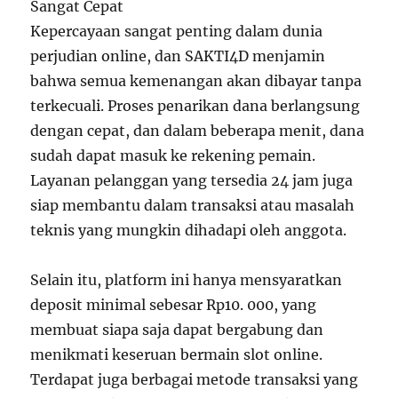
Sangat Cepat
Kepercayaan sangat penting dalam dunia
perjudian online, dan SAKTI4D menjamin
bahwa semua kemenangan akan dibayar tanpa
terkecuali. Proses penarikan dana berlangsung
dengan cepat, dan dalam beberapa menit, dana
sudah dapat masuk ke rekening pemain.
Layanan pelanggan yang tersedia 24 jam juga
siap membantu dalam transaksi atau masalah
teknis yang mungkin dihadapi oleh anggota.
Selain itu, platform ini hanya mensyaratkan
deposit minimal sebesar Rp10. 000, yang
membuat siapa saja dapat bergabung dan
menikmati keseruan bermain slot online.
Terdapat juga berbagai metode transaksi yang