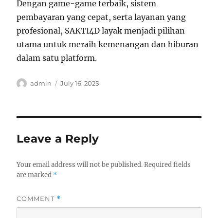
Dengan game-game terbaik, sistem
pembayaran yang cepat, serta layanan yang
profesional, SAKTI4D layak menjadi pilihan
utama untuk meraih kemenangan dan hiburan
dalam satu platform.
Author
Posted
admin
July 16, 2025
on
Leave a Reply
Your email address will not be published.
Required fields
are marked
*
COMMENT
*