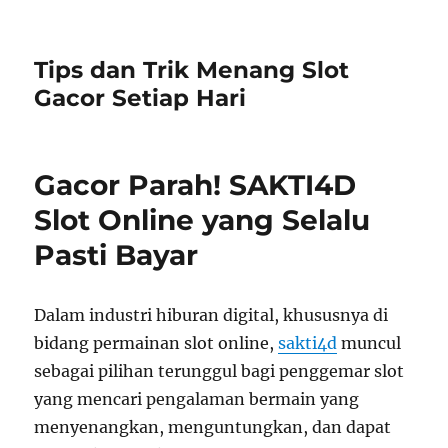
Tips dan Trik Menang Slot
Gacor Setiap Hari
Gacor Parah! SAKTI4D
Slot Online yang Selalu
Pasti Bayar
Dalam industri hiburan digital, khususnya di
bidang permainan slot online,
sakti4d
muncul
sebagai pilihan terunggul bagi penggemar slot
yang mencari pengalaman bermain yang
menyenangkan, menguntungkan, dan dapat