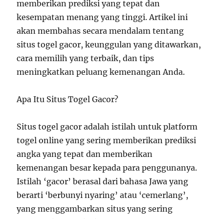
memberikan prediksi yang tepat dan
kesempatan menang yang tinggi. Artikel ini
akan membahas secara mendalam tentang
situs togel gacor, keunggulan yang ditawarkan,
cara memilih yang terbaik, dan tips
meningkatkan peluang kemenangan Anda.
Apa Itu Situs Togel Gacor?
Situs togel gacor adalah istilah untuk platform
togel online yang sering memberikan prediksi
angka yang tepat dan memberikan
kemenangan besar kepada para penggunanya.
Istilah ‘gacor’ berasal dari bahasa Jawa yang
berarti ‘berbunyi nyaring’ atau ‘cemerlang’,
yang menggambarkan situs yang sering