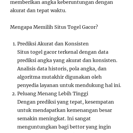
memberikan angka keberuntungan dengan
akurat dan tepat waktu.
Mengapa Memilih Situs Togel Gacor?
Prediksi Akurat dan Konsisten
Situs togel gacor terkenal dengan data
prediksi angka yang akurat dan konsisten.
Analisis data historis, pola angka, dan
algoritma mutakhir digunakan oleh
penyedia layanan untuk mendukung hal ini.
Peluang Menang Lebih Tinggi
Dengan prediksi yang tepat, kesempatan
untuk mendapatkan kemenangan besar
semakin meningkat. Ini sangat
menguntungkan bagi bettor yang ingin