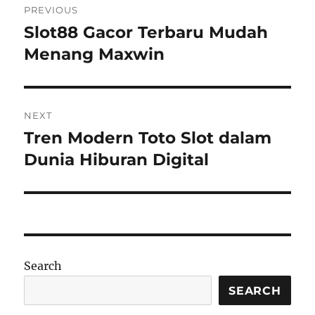
PREVIOUS
navigation
Slot88 Gacor Terbaru Mudah
Previous
post:
Menang Maxwin
NEXT
Tren Modern Toto Slot dalam
Next
post:
Dunia Hiburan Digital
Search
SEARCH