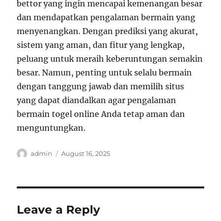
bettor yang ingin mencapai kemenangan besar
dan mendapatkan pengalaman bermain yang
menyenangkan. Dengan prediksi yang akurat,
sistem yang aman, dan fitur yang lengkap,
peluang untuk meraih keberuntungan semakin
besar. Namun, penting untuk selalu bermain
dengan tanggung jawab dan memilih situs
yang dapat diandalkan agar pengalaman
bermain togel online Anda tetap aman dan
menguntungkan.
Author
Posted
admin
August 16, 2025
on
Leave a Reply