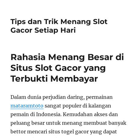
Tips dan Trik Menang Slot
Gacor Setiap Hari
Rahasia Menang Besar di
Situs Slot Gacor yang
Terbukti Membayar
Dalam dunia perjudian daring, permainan
mataramtoto
sangat populer di kalangan
pemain di Indonesia. Kemudahan akses dan
peluang besar untuk menang membuat banyak
bettor mencari situs togel gacor yang dapat