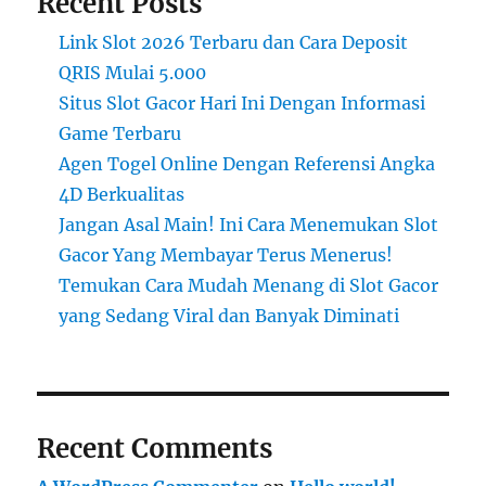
Recent Posts
Link Slot 2026 Terbaru dan Cara Deposit
QRIS Mulai 5.000
Situs Slot Gacor Hari Ini Dengan Informasi
Game Terbaru
Agen Togel Online Dengan Referensi Angka
4D Berkualitas
Jangan Asal Main! Ini Cara Menemukan Slot
Gacor Yang Membayar Terus Menerus!
Temukan Cara Mudah Menang di Slot Gacor
yang Sedang Viral dan Banyak Diminati
Recent Comments