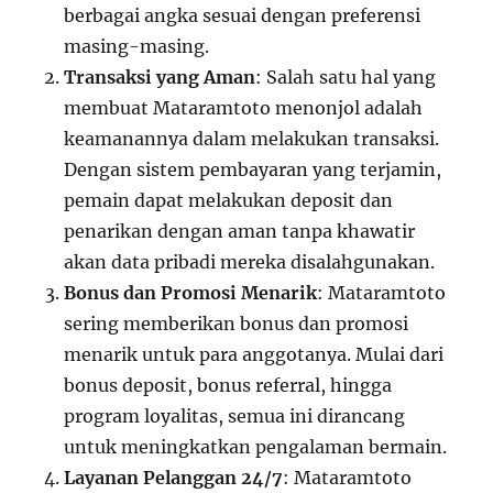
berbagai angka sesuai dengan preferensi
masing-masing.
Transaksi yang Aman
: Salah satu hal yang
membuat Mataramtoto menonjol adalah
keamanannya dalam melakukan transaksi.
Dengan sistem pembayaran yang terjamin,
pemain dapat melakukan deposit dan
penarikan dengan aman tanpa khawatir
akan data pribadi mereka disalahgunakan.
Bonus dan Promosi Menarik
: Mataramtoto
sering memberikan bonus dan promosi
menarik untuk para anggotanya. Mulai dari
bonus deposit, bonus referral, hingga
program loyalitas, semua ini dirancang
untuk meningkatkan pengalaman bermain.
Layanan Pelanggan 24/7
: Mataramtoto