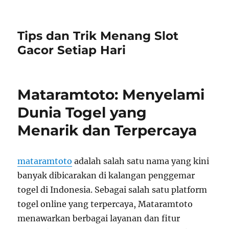
Tips dan Trik Menang Slot
Gacor Setiap Hari
Mataramtoto: Menyelami
Dunia Togel yang
Menarik dan Terpercaya
mataramtoto
adalah salah satu nama yang kini
banyak dibicarakan di kalangan penggemar
togel di Indonesia. Sebagai salah satu platform
togel online yang terpercaya, Mataramtoto
menawarkan berbagai layanan dan fitur