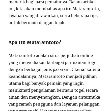
menarik bagi para pemainnya. Dalam artikel
ini, kita akan membahas apa itu Mataramtoto,
layanan yang ditawarkan, serta beberapa tips
untuk bermain dengan bijak.
Apa Itu Mataramtoto?
Mataramtoto adalah situs perjudian online
yang menyediakan berbagai permainan togel
dengan berbagai jenis pasaran. Dikenal karena
keandalannya, Mataramtoto menjadi pilihan
utama bagi banyak pemain yang ingin
menikmati pengalaman bermain togel secara
aman dan menyenangkan. Dengan antarmuka
yang ramah pengguna dan layanan pelanggan