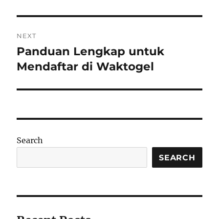
NEXT
Panduan Lengkap untuk
Next
post:
Mendaftar di Waktogel
Search
SEARCH