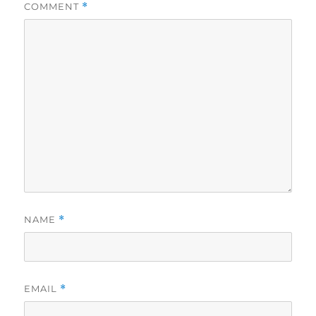
COMMENT
*
NAME
*
EMAIL
*