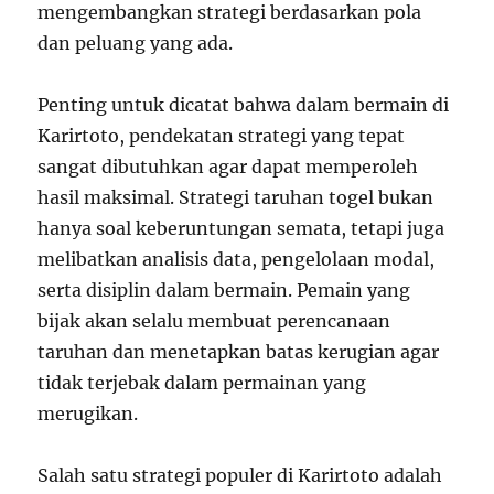
mengembangkan strategi berdasarkan pola
dan peluang yang ada.
Penting untuk dicatat bahwa dalam bermain di
Karirtoto, pendekatan strategi yang tepat
sangat dibutuhkan agar dapat memperoleh
hasil maksimal. Strategi taruhan togel bukan
hanya soal keberuntungan semata, tetapi juga
melibatkan analisis data, pengelolaan modal,
serta disiplin dalam bermain. Pemain yang
bijak akan selalu membuat perencanaan
taruhan dan menetapkan batas kerugian agar
tidak terjebak dalam permainan yang
merugikan.
Salah satu strategi populer di Karirtoto adalah