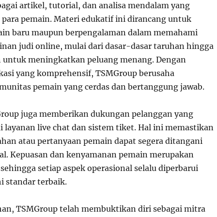
gai artikel, tutorial, dan analisa mendalam yang
 para pemain. Materi edukatif ini dirancang untuk
in baru maupun berpengalaman dalam memahami
nan judi online, mulai dari dasar-dasar taruhan hingga
an untuk meningkatkan peluang menang. Dengan
kasi yang komprehensif, TSMGroup berusaha
munitas pemain yang cerdas dan bertanggung jawab.
MGroup juga memberikan dukungan pelanggan yang
i layanan live chat dan sistem tiket. Hal ini memastikan
ahan atau pertanyaan pemain dapat segera ditangani
onal. Kepuasan dan kenyamanan pemain merupakan
 sehingga setiap aspek operasional selalu diperbarui
standar terbaik.
han, TSMGroup telah membuktikan diri sebagai mitra