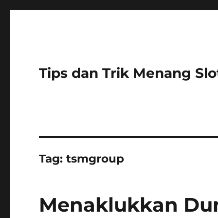
Tips dan Trik Menang Slo
Tag:
tsmgroup
Menaklukkan Duni