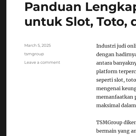
Panduan Lengka
untuk Slot, Toto,
Posted
March 5, 2025
Industri judi o
on
Tags
tsmgroup
dengan hadirnya
on
Leave a comment
antara banyakny
Menaklukkan
platform terper
Dunia
seperti slot, to
Judi
Online:
mengenai keung
Panduan
memanfaatkan p
Lengkap
maksimal dalam 
Bersama
TSMGroup
untuk
TSMGroup diken
Slot,
bermain yang am
Toto,