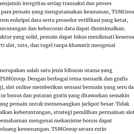
enjamin integritas setiap transaksi dan proses
i para pemain yang mengutamakan keamanan, TSMGro
m enkripsi data serta prosedur verifikasi yang ketat,
 kecurangan dan kebocoran data dapat diminimalkan.
uktur yang solid, pemain dapat fokus menikmati keseru
i slot, toto, dan togel tanpa khawatir mengenai
.
merupakan salah satu jenis hiburan utama yang
 TSMGroup. Dengan berbagai tema menarik dan grafis
gi, slot online memberikan sensasi bermain yang seru d
tur bonus dan putaran gratis yang ditawarkan semakin
ng pemain untuk memenangkan jackpot besar. Tidak
kan keberuntungan, strategi pemilihan permainan slo
 pemahaman mengenai mekanisme bonus dapat
eluang kemenangan. TSMGroup secara rutin