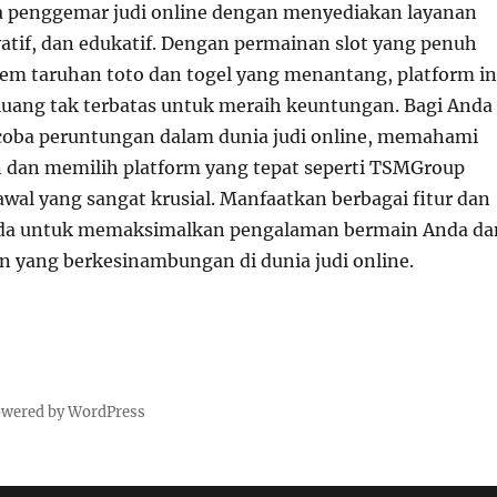
ra penggemar judi online dengan menyediakan layanan
atif, dan edukatif. Dengan permainan slot yang penuh
stem taruhan toto dan togel yang menantang, platform in
ang tak terbatas untuk meraih keuntungan. Bagi Anda
coba peruntungan dalam dunia judi online, memahami
n dan memilih platform yang tepat seperti TSMGroup
wal yang sangat krusial. Manfaatkan berbagai fitur dan
da untuk memaksimalkan pengalaman bermain Anda da
 yang berkesinambungan di dunia judi online.
owered by WordPress