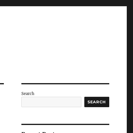
Search
SEARCH