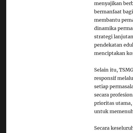
menyajikan berba
bermanfaat bagi
membantu pema
dinamika permai
strategi lanjut
pendekatan edu
menciptakan ko
Selain itu, TS
responsif melalu
setiap permasal
secara profesi
prioritas utama,
untuk memenuhi 
Secara keseluru