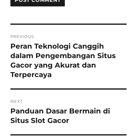
Post
PREVIOUS
navigation
Peran Teknologi Canggih
Previous
post:
dalam Pengembangan Situs
Gacor yang Akurat dan
Terpercaya
NEXT
Panduan Dasar Bermain di
Next
post:
Situs Slot Gacor