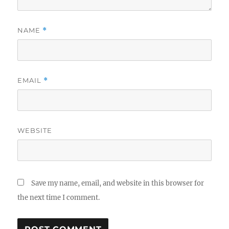
NAME
*
EMAIL
*
WEBSITE
Save my name, email, and website in this browser for
the next time I comment.