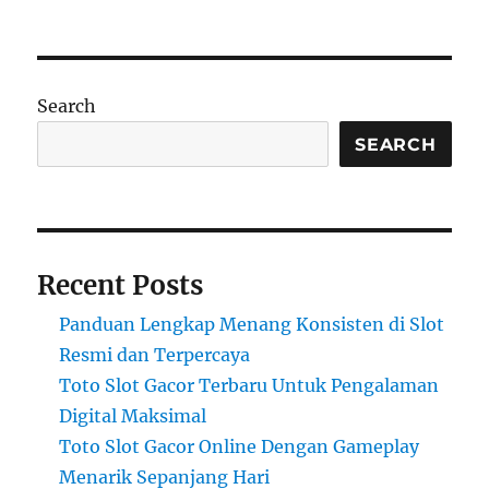
Search
SEARCH
Recent Posts
Panduan Lengkap Menang Konsisten di Slot
Resmi dan Terpercaya
Toto Slot Gacor Terbaru Untuk Pengalaman
Digital Maksimal
Toto Slot Gacor Online Dengan Gameplay
Menarik Sepanjang Hari