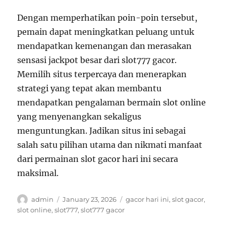
Dengan memperhatikan poin-poin tersebut,
pemain dapat meningkatkan peluang untuk
mendapatkan kemenangan dan merasakan
sensasi jackpot besar dari slot777 gacor.
Memilih situs terpercaya dan menerapkan
strategi yang tepat akan membantu
mendapatkan pengalaman bermain slot online
yang menyenangkan sekaligus
menguntungkan. Jadikan situs ini sebagai
salah satu pilihan utama dan nikmati manfaat
dari permainan slot gacor hari ini secara
maksimal.
Author
Posted
Tags
admin
January 23, 2026
gacor hari ini
,
slot gacor
,
on
slot online
,
slot777
,
slot777 gacor