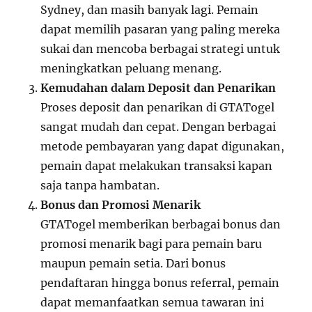
Sydney, dan masih banyak lagi. Pemain
dapat memilih pasaran yang paling mereka
sukai dan mencoba berbagai strategi untuk
meningkatkan peluang menang.
Kemudahan dalam Deposit dan Penarikan
Proses deposit dan penarikan di GTATogel
sangat mudah dan cepat. Dengan berbagai
metode pembayaran yang dapat digunakan,
pemain dapat melakukan transaksi kapan
saja tanpa hambatan.
Bonus dan Promosi Menarik
GTATogel memberikan berbagai bonus dan
promosi menarik bagi para pemain baru
maupun pemain setia. Dari bonus
pendaftaran hingga bonus referral, pemain
dapat memanfaatkan semua tawaran ini