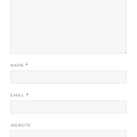
NAME
*
EMAIL
*
WEBSITE