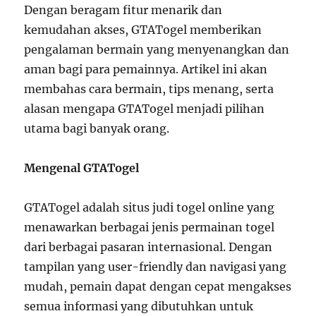
Dengan beragam fitur menarik dan
kemudahan akses, GTATogel memberikan
pengalaman bermain yang menyenangkan dan
aman bagi para pemainnya. Artikel ini akan
membahas cara bermain, tips menang, serta
alasan mengapa GTATogel menjadi pilihan
utama bagi banyak orang.
Mengenal GTATogel
GTATogel adalah situs judi togel online yang
menawarkan berbagai jenis permainan togel
dari berbagai pasaran internasional. Dengan
tampilan yang user-friendly dan navigasi yang
mudah, pemain dapat dengan cepat mengakses
semua informasi yang dibutuhkan untuk