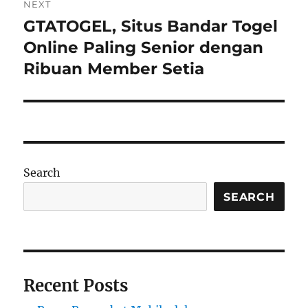
NEXT
GTATOGEL, Situs Bandar Togel
Next
post:
Online Paling Senior dengan
Ribuan Member Setia
Search
SEARCH
Recent Posts