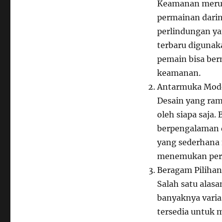
Keamanan merupa
permainan dari
perlindungan ya
terbaru digunak
pemain bisa ber
keamanan.
Antarmuka Mod
Desain yang ra
oleh siapa saja
berpengalaman da
yang sederhana
menemukan perm
Beragam Piliha
Salah satu ala
banyaknya varia
tersedia untuk 