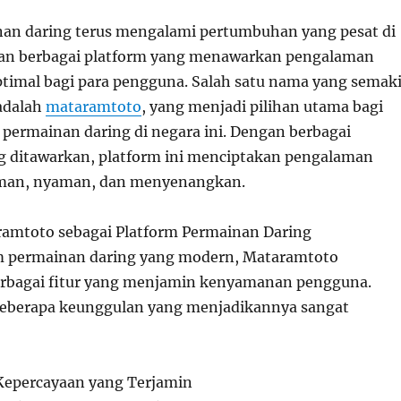
nan daring terus mengalami pertumbuhan yang pesat di
gan berbagai platform yang menawarkan pengalaman
timal bagi para pengguna. Salah satu nama yang semak
adalah
mataramtoto
, yang menjadi pilihan utama bagi
permainan daring di negara ini. Dengan berbagai
 ditawarkan, platform ini menciptakan pengalaman
man, nyaman, dan menyenangkan.
amtoto sebagai Platform Permainan Daring
rm permainan daring yang modern, Mataramtoto
rbagai fitur yang menjamin kenyamanan pengguna.
beberapa keunggulan yang menjadikannya sangat
epercayaan yang Terjamin