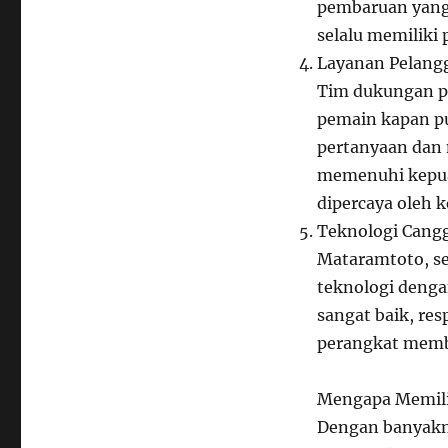
pembaruan yang 
selalu memiliki 
Layanan Pelangg
Tim dukungan p
pemain kapan pu
pertanyaan dan 
memenuhi kepu
dipercaya oleh 
Teknologi Cangg
Mataramtoto, se
teknologi dengan
sangat baik, res
perangkat memb
Mengapa Memili
Dengan banyakny