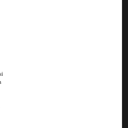
si
n
h