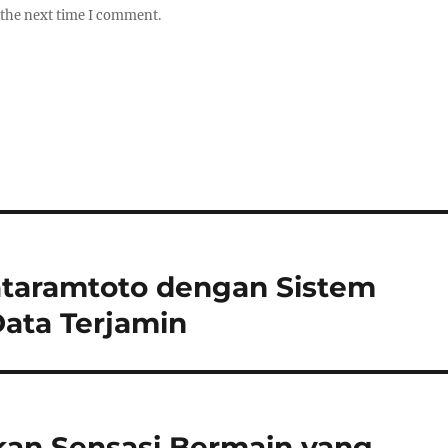
 the next time I comment.
ataramtoto dengan Sistem
ata Terjamin
an Sensasi Bermain yang