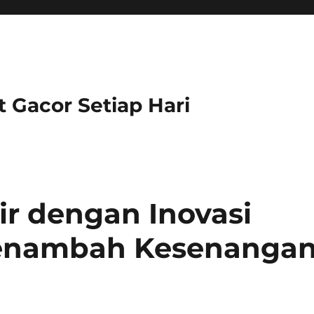
t Gacor Setiap Hari
r dengan Inovasi
Menambah Kesenanga