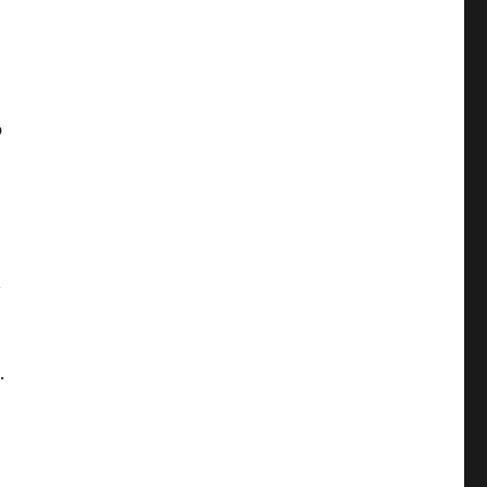
p
n
.