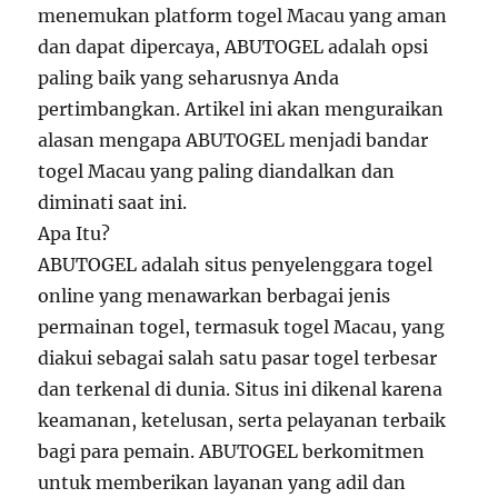
menemukan platform togel Macau yang aman
dan dapat dipercaya, ABUTOGEL adalah opsi
paling baik yang seharusnya Anda
pertimbangkan. Artikel ini akan menguraikan
alasan mengapa ABUTOGEL menjadi bandar
togel Macau yang paling diandalkan dan
diminati saat ini.
Apa Itu?
ABUTOGEL adalah situs penyelenggara togel
online yang menawarkan berbagai jenis
permainan togel, termasuk togel Macau, yang
diakui sebagai salah satu pasar togel terbesar
dan terkenal di dunia. Situs ini dikenal karena
keamanan, ketelusan, serta pelayanan terbaik
bagi para pemain. ABUTOGEL berkomitmen
untuk memberikan layanan yang adil dan