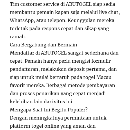
Tim customer service di ABUTOGEL siap sedia
membantu pemain kapan saja melalui live chat,
WhatsApp, atau telepon. Keunggulan mereka
terletak pada respons cepat dan sikap yang
ramah.
Cara Bergabung dan Bermain
Mendaftar di ABUTOGEL sangat sederhana dan
cepat. Pemain hanya perlu mengisi formulir
pendaftaran, melakukan deposit pertama, dan
siap untuk mulai bertaruh pada togel Macau
favorit mereka. Berbagai metode pembayaran
dan proses penarikan yang cepat menjadi
kelebihan lain dari situs ini.
Mengapa Saat Ini Begitu Populer?
Dengan meningkatnya permintaan untuk
platform togel online yang aman dan