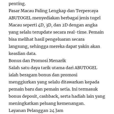
penting.
Pasar Macau Paling Lengkap dan Terpercaya
ABUTOGEL menyediakan berbagai jenis togel
Macau seperti 4D, 3D, dan 2D dengan angka
yang selalu terupdate secara real-time. Pemain
bisa melihat hasil pengeluaran secara
langsung, sehingga mereka dapat yakin akan
keaslian data.
Bonus dan Promosi Menarik
Salah satu daya tarik utama dari ABUTOGEL
ialah beragam bonus dan promosi
menggiurkan yang selalu ditawarkan kepada
pemain baru dan pemain setia. Ini termasuk
bonus deposit, cashback, serta hadiah lain yang
meningkatkan peluang kemenangan.
Layanan Pelanggan 24 Jam