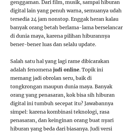
genggaman. Dari film, musik, sampai hiburan
digital lain yang penuh warna, semuanya udah
tersedia 24 jam nonstop. Enggak heran kalau
banyak orang betah berlama-lama berselancar
di dunia maya, karena pilihan hiburannya
bener-bener luas dan selalu update.
Salah satu hal yang lagi rame dibicarakan
adalah fenomena
judi online
. Topik ini
memang jadi obrolan seru, baik di
tongkrongan maupun dunia maya. Banyak
orang yang penasaran, kok bisa sih hiburan
digital ini tumbuh secepat itu? Jawabannya
simpel: karena kombinasi teknologi, rasa
penasaran, dan keinginan orang buat nyari
hiburan yang beda dari biasanya. Judi versi