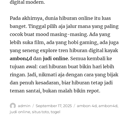
digital modern.
Pada akhirnya, dunia hiburan online itu luas
banget. Tinggal pilih aja jalur mana yang paling
cocok buat mood masing-masing. Ada yang
lebih suka film, ada yang hobi gaming, ada juga
yang seneng explore tren hiburan digital kayak
ambon4d
dan
judi online
. Semua kembali ke
tujuan awal: cari hiburan buat bikin hari lebih
ringan. Jadi, nikmati aja dengan cara yang bijak
dan penuh kesadaran, biar hiburan tetap jadi
teman santai, bukan malah bikin repot.
Author
Posted
Tags
admin
September 17, 2025
ambon 4d
,
ambon4d
,
on
judi online
,
situs toto
,
togel