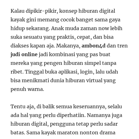
Kalau dipikir-pikir, konsep hiburan digital
kayak gini memang cocok banget sama gaya
hidup sekarang. Anak muda zaman now lebih
suka sesuatu yang praktis, cepat, dan bisa
diakses kapan aja. Makanya,
ambon4d
dan tren
judi online
jadi kombinasi yang pas buat
mereka yang pengen hiburan simpel tanpa
ribet. Tinggal buka aplikasi, login, lalu udah
bisa menikmati dunia hiburan virtual yang
penuh warna.
Tentu aja, di balik semua keseruannya, selalu
ada hal yang perlu diperhatiin. Namanya juga
hiburan digital, pengguna tetap perlu sadar
batas. Sama kayak maraton nonton drama