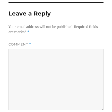
Leave a Reply
Your email address will not be published.
Required fields
are marked
*
COMMENT
*