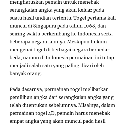
mengharuskan pemain untuk menebak
serangkaian angka yang akan keluar pada
suatu hasil undian tertentu. Togel pertama kali
muncul di Singapura pada tahun 1968, dan
seiring waktu berkembang ke Indonesia serta
beberapa negara lainnya. Meskipun hukum
mengenai togel di berbagai negara berbeda-
beda, namun di Indonesia permainan ini tetap
menjadi salah satu yang paling dicari oleh
banyak orang.
Pada dasarnya, permainan togel melibatkan
pemilihan angka dari serangkaian angka yang
telah ditentukan sebelumnya. Misalnya, dalam
permainan togel 4D, pemain harus menebak
empat angka yang akan muncul pada hasil