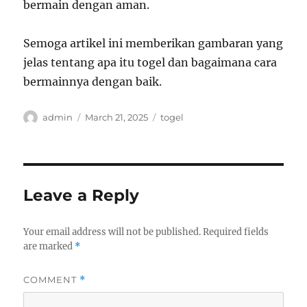
bermain dengan aman.
Semoga artikel ini memberikan gambaran yang
jelas tentang apa itu togel dan bagaimana cara
bermainnya dengan baik.
Author
Posted
Tags
admin
March 21, 2025
togel
on
Leave a Reply
Your email address will not be published.
Required fields
are marked
*
COMMENT
*