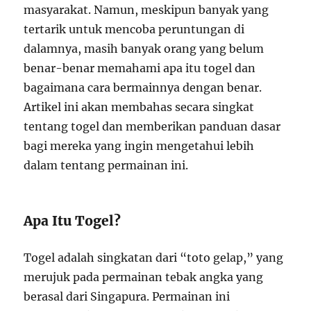
masyarakat. Namun, meskipun banyak yang
tertarik untuk mencoba peruntungan di
dalamnya, masih banyak orang yang belum
benar-benar memahami apa itu togel dan
bagaimana cara bermainnya dengan benar.
Artikel ini akan membahas secara singkat
tentang togel dan memberikan panduan dasar
bagi mereka yang ingin mengetahui lebih
dalam tentang permainan ini.
Apa Itu Togel?
Togel adalah singkatan dari “toto gelap,” yang
merujuk pada permainan tebak angka yang
berasal dari Singapura. Permainan ini