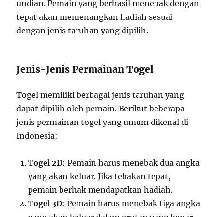
undian. Pemain yang berhasil menebak dengan
tepat akan memenangkan hadiah sesuai
dengan jenis taruhan yang dipilih.
Jenis-Jenis Permainan Togel
Togel memiliki berbagai jenis taruhan yang
dapat dipilih oleh pemain. Berikut beberapa
jenis permainan togel yang umum dikenal di
Indonesia:
Togel 2D
: Pemain harus menebak dua angka
yang akan keluar. Jika tebakan tepat,
pemain berhak mendapatkan hadiah.
Togel 3D
: Pemain harus menebak tiga angka