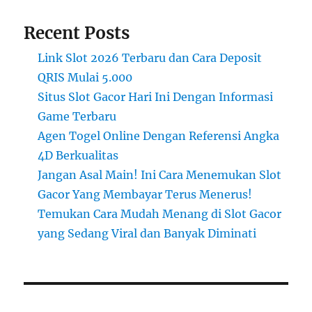
Recent Posts
Link Slot 2026 Terbaru dan Cara Deposit
QRIS Mulai 5.000
Situs Slot Gacor Hari Ini Dengan Informasi
Game Terbaru
Agen Togel Online Dengan Referensi Angka
4D Berkualitas
Jangan Asal Main! Ini Cara Menemukan Slot
Gacor Yang Membayar Terus Menerus!
Temukan Cara Mudah Menang di Slot Gacor
yang Sedang Viral dan Banyak Diminati