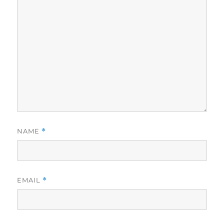
NAME
*
EMAIL
*