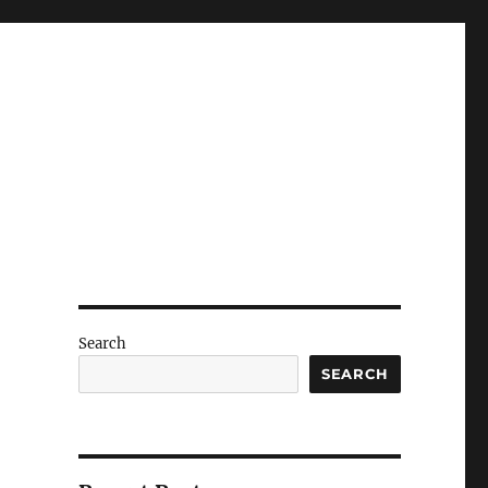
Search
n
SEARCH