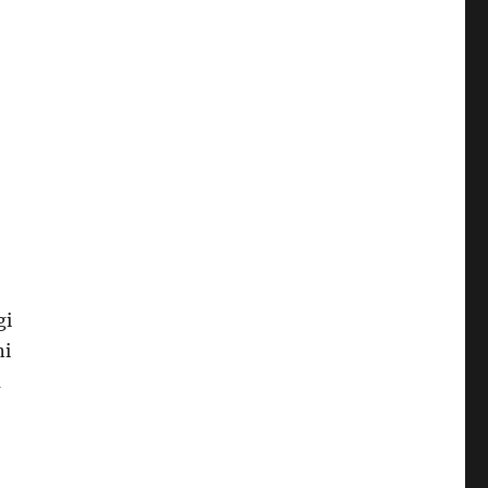
gi
ni
a