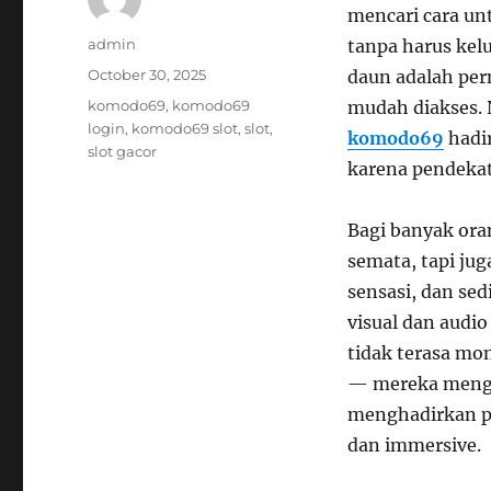
mencari cara un
Author
admin
tanpa harus kel
Posted
October 30, 2025
daun adalah per
on
Tags
komodo69
,
komodo69
mudah diakses. 
login
,
komodo69 slot
,
slot
,
komodo69
hadir
slot gacor
karena pendekat
Bagi banyak ora
semata, tapi ju
sensasi, dan se
visual dan audi
tidak terasa mo
— mereka mengg
menghadirkan pe
dan immersive.