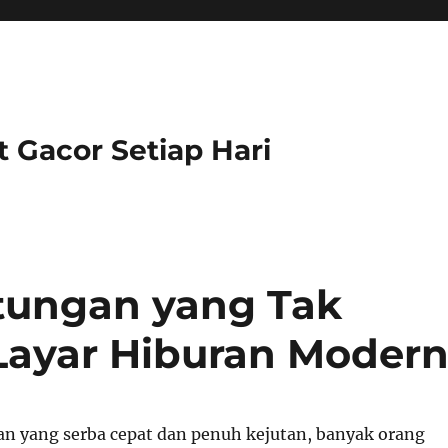
t Gacor Setiap Hari
tungan yang Tak
 Layar Hiburan Moder
an yang serba cepat dan penuh kejutan, banyak orang