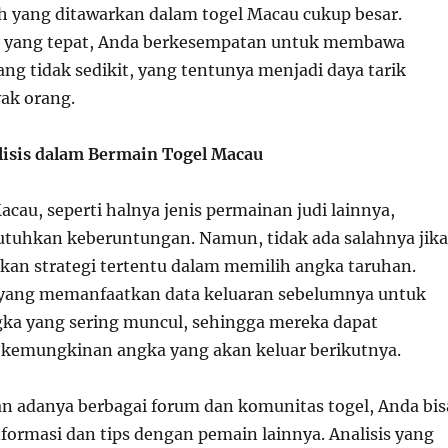
iah yang ditawarkan dalam togel Macau cukup besar.
 yang tepat, Anda berkesempatan untuk membawa
ng tidak sedikit, yang tentunya menjadi daya tarik
ak orang.
lisis dalam Bermain Togel Macau
cau, seperti halnya jenis permainan judi lainnya,
hkan keberuntungan. Namun, tidak ada salahnya jika
n strategi tertentu dalam memilih angka taruhan.
yang memanfaatkan data keluaran sebelumnya untuk
gka yang sering muncul, sehingga mereka dapat
kemungkinan angka yang akan keluar berikutnya.
gan adanya berbagai forum dan komunitas togel, Anda bis
nformasi dan tips dengan pemain lainnya. Analisis yang