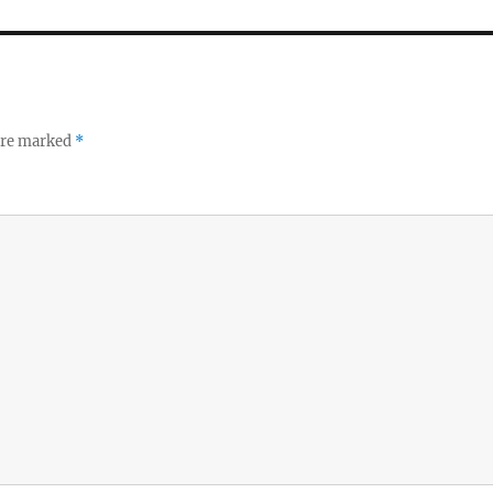
 are marked
*