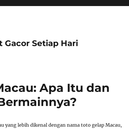
t Gacor Setiap Hari
acau: Apa Itu dan
Bermainnya?
au yang lebih dikenal dengan nama toto gelap Macau,