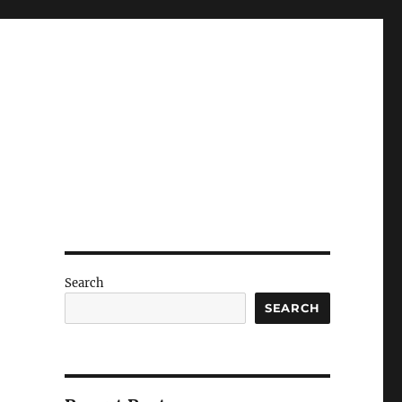
Search
SEARCH