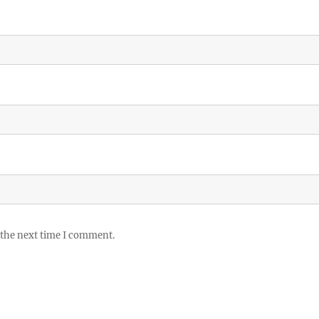
 the next time I comment.