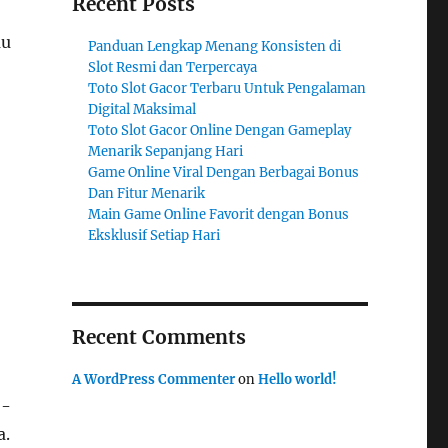
Recent Posts
au
Panduan Lengkap Menang Konsisten di
Slot Resmi dan Terpercaya
Toto Slot Gacor Terbaru Untuk Pengalaman
Digital Maksimal
Toto Slot Gacor Online Dengan Gameplay
Menarik Sepanjang Hari
Game Online Viral Dengan Berbagai Bonus
Dan Fitur Menarik
Main Game Online Favorit dengan Bonus
Eksklusif Setiap Hari
Recent Comments
A WordPress Commenter
on
Hello world!
o-
a.