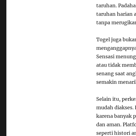
taruhan. Padaha
taruhan harian
tanpa merugikan
Togel juga buka
menganggapnya s
Sensasi menungg
atau tidak membe
senang saat an
semakin menari
Selain itu, per
mudah diakses. K
karena banyak p
dan aman. Platfo
seperti histori 