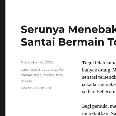
Serunya Meneba
Santai Bermain T
Posted
November 29, 2025
Togel telah lam
on
Tags
agen toto macau
,
atas 4d
,
banyak orang. M
atas4d
,
togel online
,
toto
sensasi tersend
macau
sekadar menebak
on
Leave a comment
sedikit keberun
Serunya
Menebak
Angka:
Bagi pemula, me
Panduan
menakutkan. Na
Santai