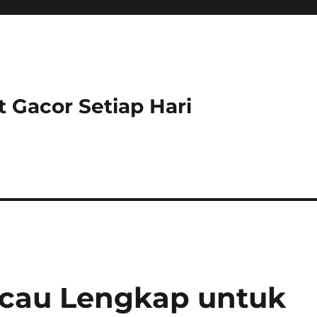
t Gacor Setiap Hari
cau Lengkap untuk