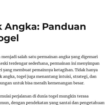
k Angka: Panduan
ogel
a menjadi salah satu permainan angka yang digemari
eski terdengar sederhana, permainan ini menyimpan
iri yang membuat pemainnya ketagihan. Tidak hanya
 angka, togel juga menantang intuisi, strategi, dan
tungan untuk bisa meraih kemenangan besar.
mulai perjalanan di dunia togel mungkin terasa
mun, dengan pendekatan yang santai dan pengetahuan