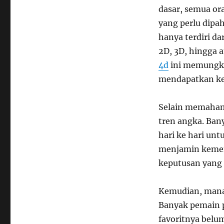
Bermain
dasar, semua or
Togel
yang perlu dipah
hanya terdiri da
2D, 3D, hingga 
4d
ini memungki
mendapatkan kem
Selain memahami
tren angka. Ban
hari ke hari un
menjamin kemen
keputusan yang 
Kemudian, manaj
Banyak pemain p
favoritnya belu