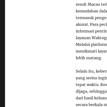
result Macau te
kemudahan dalam
termasuk pengel
akurat. Para peci
informasi penti
layanan Waktoge
Melalui platfor
menikmati laya
lebih matang.
Selain itu, keb
yang serius ing
tepat waktu. K
dijaga, sehingg
dari hasil kelua
secara berkala