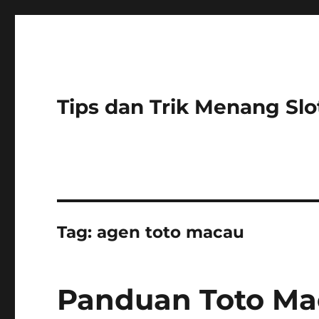
Tips dan Trik Menang Slo
Tag:
agen toto macau
Panduan Toto Ma