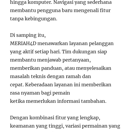
hingga komputer. Navigasi yang sederhana
membantu pengguna baru mengenali fitur
tanpa kebingungan.
Di samping itu,
MERIAH4D menawarkan layanan pelanggan
yang aktif setiap hari. Tim dukungan siap
membantu menjawab pertanyaan,
memberikan panduan, atau menyelesaikan
masalah teknis dengan ramah dan
cepat. Keberadaan layanan ini memberikan
rasa nyaman bagi pemain
ketika memerlukan informasi tambahan.
Dengan kombinasi fitur yang lengkap,
keamanan yang tinggi, variasi permainan yang