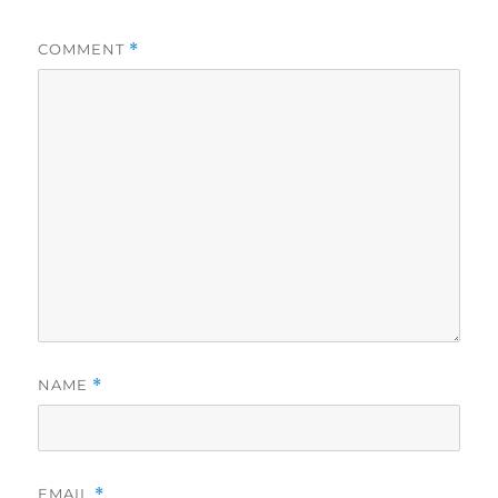
COMMENT
*
NAME
*
EMAIL
*