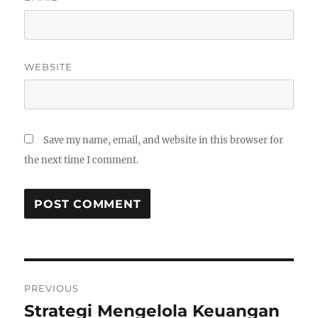
WEBSITE
Save my name, email, and website in this browser for
the next time I comment.
Post
PREVIOUS
navigation
Strategi Mengelola Keuangan
Previous