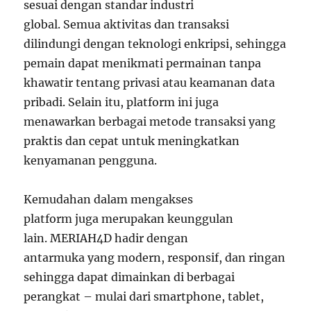
sesuai dengan standar industri
global. Semua aktivitas dan transaksi
dilindungi dengan teknologi enkripsi, sehingga
pemain dapat menikmati permainan tanpa
khawatir tentang privasi atau keamanan data
pribadi. Selain itu, platform ini juga
menawarkan berbagai metode transaksi yang
praktis dan cepat untuk meningkatkan
kenyamanan pengguna.
Kemudahan dalam mengakses
platform juga merupakan keunggulan
lain. MERIAH4D hadir dengan
antarmuka yang modern, responsif, dan ringan
sehingga dapat dimainkan di berbagai
perangkat – mulai dari smartphone, tablet,