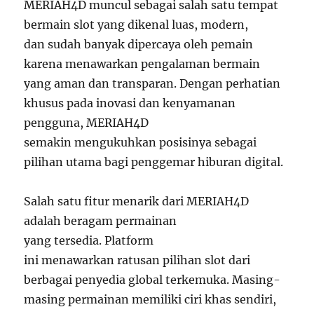
MERIAH4D muncul sebagai salah satu tempat
bermain slot yang dikenal luas, modern,
dan sudah banyak dipercaya oleh pemain
karena menawarkan pengalaman bermain
yang aman dan transparan. Dengan perhatian
khusus pada inovasi dan kenyamanan
pengguna, MERIAH4D
semakin mengukuhkan posisinya sebagai
pilihan utama bagi penggemar hiburan digital.
Salah satu fitur menarik dari MERIAH4D
adalah beragam permainan
yang tersedia. Platform
ini menawarkan ratusan pilihan slot dari
berbagai penyedia global terkemuka. Masing-
masing permainan memiliki ciri khas sendiri,