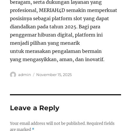
beragam, serta dukungan layanan yang
profesional, MERIAH4D semakin memperkuat
posisinya sebagai platform slot yang dapat
diandalkan pada tahun 2025. Bagi para
penggemar hiburan digital, platform ini
menjadi pilihan yang menarik
untuk merasakan pengalaman bermain
yang mengasyikkan, aman, dan inovatif.
Author
Posted
admin
November 15, 2025
on
Leave a Reply
Your email address will not be published.
Required fields
are marked
*