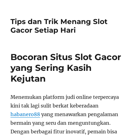
Tips dan Trik Menang Slot
Gacor Setiap Hari
Bocoran Situs Slot Gacor
yang Sering Kasih
Kejutan
Menemukan platform judi online terpercaya
kini tak lagi sulit berkat keberadaan
habanero88
yang menawarkan pengalaman
bermain yang seru dan menguntungkan.
Dengan berbagai fitur inovatif, pemain bisa