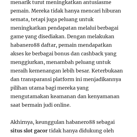
menarik turut meningkatkan antusiasme
pemain. Mereka tidak hanya mencari hiburan
semata, tetapi juga peluang untuk
meningkatkan pendapatan melalui berbagai
game yang disediakan. Dengan melakukan
habanero88 daftar, pemain mendapatkan
akses ke berbagai bonus dan cashback yang
menggiurkan, menambah peluang untuk
meraih kemenangan lebih besar. Keterbukaan
dan transparansi platform ini menjadikannya
pilihan utama bagi mereka yang
mengutamakan keamanan dan kenyamanan
saat bermain judi online.
Akhirnya, keunggulan habanero88 sebagai
situs slot gacor
tidak hanya didukung oleh