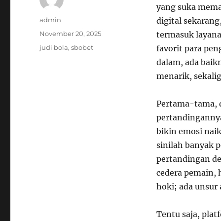
yang suka memadu
Author
admin
digital sekarang
Posted
November 20, 2025
termasuk layana
on
Tags
judi bola
,
sbobet
favorit para pen
dalam, ada baikn
menarik, sekali
Pertama-tama, d
pertandingannya.
bikin emosi nai
sinilah banyak
pertandingan d
cedera pemain, 
hoki; ada unsur 
Tentu saja, pla