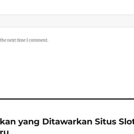
 the next time I comment.
n yang Ditawarkan Situs Slo
ru