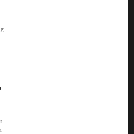
ng
a
t
a