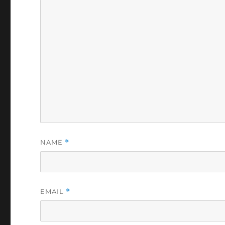
NAME
*
EMAIL
*