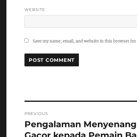
WEBSITE
Save my name, email, and website in this browser for
Post
PREVIOUS
navigation
Pengalaman Menyenangka
Previous
post:
Gacor kepada Pemain Ba