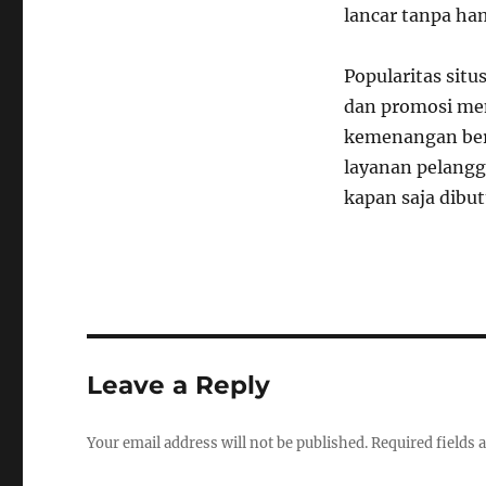
lancar tanpa ha
Popularitas situ
dan promosi me
kemenangan beru
layanan pelang
kapan saja dibu
Leave a Reply
Your email address will not be published.
Required fields