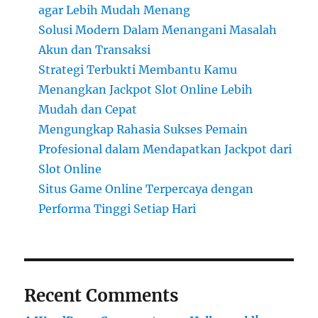
agar Lebih Mudah Menang
Solusi Modern Dalam Menangani Masalah
Akun dan Transaksi
Strategi Terbukti Membantu Kamu
Menangkan Jackpot Slot Online Lebih
Mudah dan Cepat
Mengungkap Rahasia Sukses Pemain
Profesional dalam Mendapatkan Jackpot dari
Slot Online
Situs Game Online Terpercaya dengan
Performa Tinggi Setiap Hari
Recent Comments