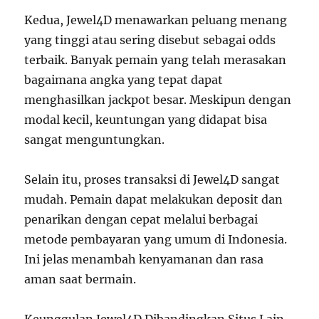
Kedua, Jewel4D menawarkan peluang menang
yang tinggi atau sering disebut sebagai odds
terbaik. Banyak pemain yang telah merasakan
bagaimana angka yang tepat dapat
menghasilkan jackpot besar. Meskipun dengan
modal kecil, keuntungan yang didapat bisa
sangat menguntungkan.
Selain itu, proses transaksi di Jewel4D sangat
mudah. Pemain dapat melakukan deposit dan
penarikan dengan cepat melalui berbagai
metode pembayaran yang umum di Indonesia.
Ini jelas menambah kenyamanan dan rasa
aman saat bermain.