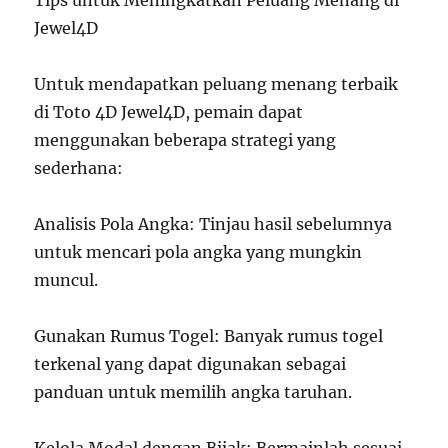
Tips untuk Meningkatkan Peluang Menang di
Jewel4D
Untuk mendapatkan peluang menang terbaik
di Toto 4D Jewel4D, pemain dapat
menggunakan beberapa strategi yang
sederhana:
Analisis Pola Angka: Tinjau hasil sebelumnya
untuk mencari pola angka yang mungkin
muncul.
Gunakan Rumus Togel: Banyak rumus togel
terkenal yang dapat digunakan sebagai
panduan untuk memilih angka taruhan.