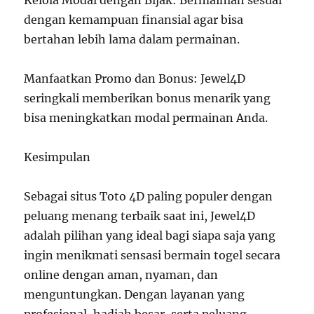
Kelola Modal dengan Bijak: Bermainlah sesuai
dengan kemampuan finansial agar bisa
bertahan lebih lama dalam permainan.
Manfaatkan Promo dan Bonus: Jewel4D
seringkali memberikan bonus menarik yang
bisa meningkatkan modal permainan Anda.
Kesimpulan
Sebagai situs Toto 4D paling populer dengan
peluang menang terbaik saat ini, Jewel4D
adalah pilihan yang ideal bagi siapa saja yang
ingin menikmati sensasi bermain togel secara
online dengan aman, nyaman, dan
menguntungkan. Dengan layanan yang