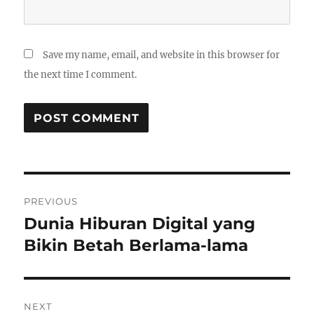
Save my name, email, and website in this browser for
the next time I comment.
Post
PREVIOUS
navigation
Dunia Hiburan Digital yang
Previous
post:
Bikin Betah Berlama-lama
NEXT