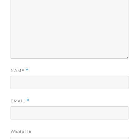
NAME
*
EMAIL
*
WEBSITE