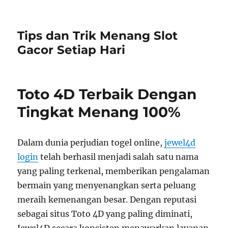
Tips dan Trik Menang Slot
Gacor Setiap Hari
Toto 4D Terbaik Dengan
Tingkat Menang 100%
Dalam dunia perjudian togel online,
jewel4d
login
telah berhasil menjadi salah satu nama
yang paling terkenal, memberikan pengalaman
bermain yang menyenangkan serta peluang
meraih kemenangan besar. Dengan reputasi
sebagai situs Toto 4D yang paling diminati,