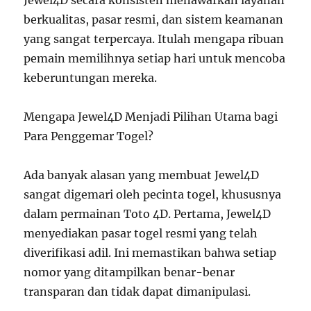
Jewel4D secara konsisten menawarkan layanan
berkualitas, pasar resmi, dan sistem keamanan
yang sangat terpercaya. Itulah mengapa ribuan
pemain memilihnya setiap hari untuk mencoba
keberuntungan mereka.
Mengapa Jewel4D Menjadi Pilihan Utama bagi
Para Penggemar Togel?
Ada banyak alasan yang membuat Jewel4D
sangat digemari oleh pecinta togel, khususnya
dalam permainan Toto 4D. Pertama, Jewel4D
menyediakan pasar togel resmi yang telah
diverifikasi adil. Ini memastikan bahwa setiap
nomor yang ditampilkan benar-benar
transparan dan tidak dapat dimanipulasi.