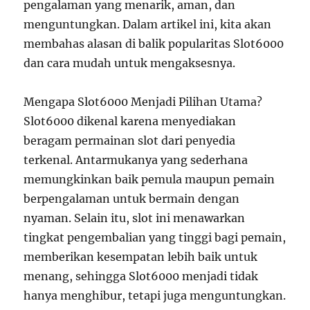
pengalaman yang menarik, aman, dan
menguntungkan. Dalam artikel ini, kita akan
membahas alasan di balik popularitas Slot6000
dan cara mudah untuk mengaksesnya.
Mengapa Slot6000 Menjadi Pilihan Utama?
Slot6000 dikenal karena menyediakan
beragam permainan slot dari penyedia
terkenal. Antarmukanya yang sederhana
memungkinkan baik pemula maupun pemain
berpengalaman untuk bermain dengan
nyaman. Selain itu, slot ini menawarkan
tingkat pengembalian yang tinggi bagi pemain,
memberikan kesempatan lebih baik untuk
menang, sehingga Slot6000 menjadi tidak
hanya menghibur, tetapi juga menguntungkan.