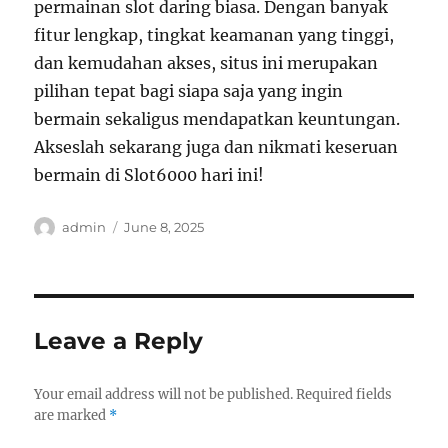
permainan slot daring biasa. Dengan banyak
fitur lengkap, tingkat keamanan yang tinggi,
dan kemudahan akses, situs ini merupakan
pilihan tepat bagi siapa saja yang ingin
bermain sekaligus mendapatkan keuntungan.
Akseslah sekarang juga dan nikmati keseruan
bermain di Slot6000 hari ini!
Author
Posted
admin
June 8, 2025
on
Leave a Reply
Your email address will not be published.
Required fields
are marked
*