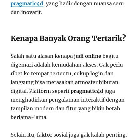
pragmatic4d
, yang hadir dengan nuansa seru
dan inovatif.
Kenapa Banyak Orang Tertarik?
Salah satu alasan kenapa
judi online
begitu
digemari adalah kemudahan akses. Gak perlu
ribet ke tempat tertentu, cukup login dan
langsung bisa merasakan atmosfer hiburan
digital. Platform seperti
pragmatic4d
juga
menghadirkan pengalaman interaktif dengan
tampilan modern dan fitur yang bikin betah
berlama-lama.
Selain itu, faktor sosial juga gak kalah penting.