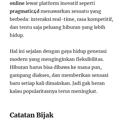
online
lewat platform inovatif seperti
pragmatic4d
menawarkan sesuatu yang
berbeda: interaksi real-time, rasa kompetitif,
dan tentu saja peluang hiburan yang lebih
hidup.
Hal ini sejalan dengan gaya hidup generasi
modern yang menginginkan fleksibilitas.
Hiburan harus bisa dibawa ke mana pun,
gampang diakses, dan memberikan sensasi
baru setiap kali dimainkan. Jadi gak heran
kalau popularitasnya terus meningkat.
Catatan Bijak